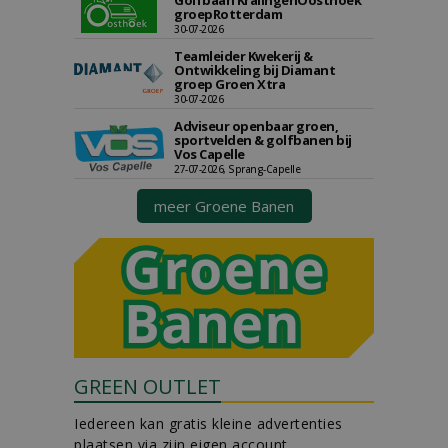
Golfbaan KralingenOosthoek
groepRotterdam
30-07-2026
Teamleider Kwekerij &
Ontwikkeling bij Diamant
groep Groen Xtra
30-07-2026
Adviseur openbaar groen,
sportvelden & golfbanen bij
Vos Capelle
27-07-2026, Sprang-Capelle
meer Groene Banen
GREEN OUTLET
Iedereen kan gratis kleine advertenties
plaatsen via zijn eigen account.