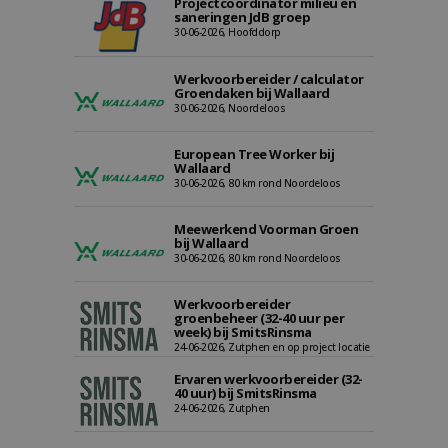
Projectcoördinator milieu en
saneringen JdB groep
30-06-2026, Hoofddorp
Werkvoorbereider / calculator
Groendaken bij Wallaard
30-06-2026, Noordeloos
European Tree Worker bij
Wallaard
30-06-2026, 80 km rond Noordeloos
Meewerkend Voorman Groen
bij Wallaard
30-06-2026, 80 km rond Noordeloos
Werkvoorbereider
groenbeheer (32-40 uur per
week) bij SmitsRinsma
24-06-2026, Zutphen en op project locatie
Ervaren werkvoorbereider (32-
40 uur) bij SmitsRinsma
24-06-2026, Zutphen