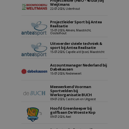
Projectleider (HBO - 40 uur) bij
Weijtmans
22-07-2026, Udenhout
Projectleider Sport bij Antea
Realisatie
15-07-2026, Almere, Maastricht,
Oosterhout
Uitvoerder civiele techniek &
sport bij Antea Realisatie
15-07-2026, Capelle a/d IJssel, Maastricht
Accountmanager Nederland bij
Dabekausen
15-07-2026, Nederweert
Meewerkend Voorman
Sportvelden bij
Werkorganisatie BUCH
09-07-2026, Castricum en Uitgeest
Hoofd Greenkeeper bij
golfbaan De Woeste Kop
09-07-2026, Axel