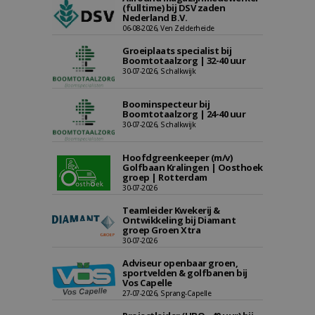
(fulltime) bij DSV zaden
Nederland B.V.
06-08-2026, Ven Zelderheide
Groeiplaats specialist bij
Boomtotaalzorg | 32-40 uur
30-07-2026, Schalkwijk
Boominspecteur bij
Boomtotaalzorg | 24-40 uur
30-07-2026, Schalkwijk
Hoofdgreenkeeper (m/v)
Golfbaan Kralingen | Oosthoek
groep | Rotterdam
30-07-2026
Teamleider Kwekerij &
Ontwikkeling bij Diamant
groep Groen Xtra
30-07-2026
Adviseur openbaar groen,
sportvelden & golfbanen bij
Vos Capelle
27-07-2026, Sprang-Capelle