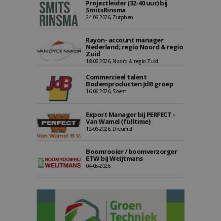
Projectleider (32-40 uur) bij
SmitsRinsma
24-06-2026, Zutphen
Rayon- account manager
Nederland; regio Noord & regio
Zuid
18-06-2026, Noord & regio Zuid
Commercieel talent
Bodemproducten JdB groep
16-06-2026, Soest
Export Manager bij PERFECT -
Van Wamel (fulltime)
12-06-2026, Dreumel
Boomrooier / boomverzorger
ETW bij Weijtmans
04-05-2026