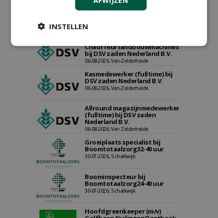
AFWIJZEN
INSTELLEN
Proefveldmedewerker/
Chauffeur landbouwmachines
bij DSV zaden Nederland B.V.
06-08-2026, Ven-Zelderheide
Kasmedewerker (fulltime) bij
DSV zaden Nederland B.V.
06-08-2026, Ven-Zelderheide
Allround magazijnmedewerker
(fulltime) bij DSV zaden
Nederland B.V.
06-08-2026, Ven Zelderheide
Groeiplaats specialist bij
Boomtotaalzorg32-40 uur
30-07-2026, Schalkwijk
Boominspecteur bij
Boomtotaalzorg24-40 uur
30-07-2026, Schalkwijk
Hoofdgreenkeeper (m/v)