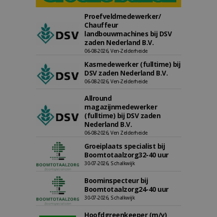
Proefveldmedewerker/
Chauffeur
landbouwmachines bij DSV
zaden Nederland B.V.
06-08-2026, Ven-Zelderheide
Kasmedewerker (fulltime) bij
DSV zaden Nederland B.V.
06-08-2026, Ven-Zelderheide
Allround
magazijnmedewerker
(fulltime) bij DSV zaden
Nederland B.V.
06-08-2026, Ven Zelderheide
Groeiplaats specialist bij
Boomtotaalzorg32-40 uur
30-07-2026, Schalkwijk
Boominspecteur bij
Boomtotaalzorg24-40 uur
30-07-2026, Schalkwijk
Hoofdgreenkeeper (m/v)