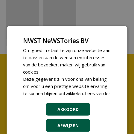
NWST NeWSTories BV
2021 - 1
2021 - 2
Om goed in staat te zijn onze website aan
te passen aan de wensen en interesses
van de bezoeker, maken wij gebruik van
cookies.
Fransestraat 41
Deze gegevens zijn voor ons van belang
6524 HT Nijmegen
om voor u een prettige website ervaring
KvK 10032693
te kunnen blijven ontwikkelen.
Lees verder
Over ons
AKKOORD
Whitepaper 'Alle hoveniers aan de laadpaal'
Duurzaamheid & NWST
AFWIJZEN
Contact
Digitaal abonnement