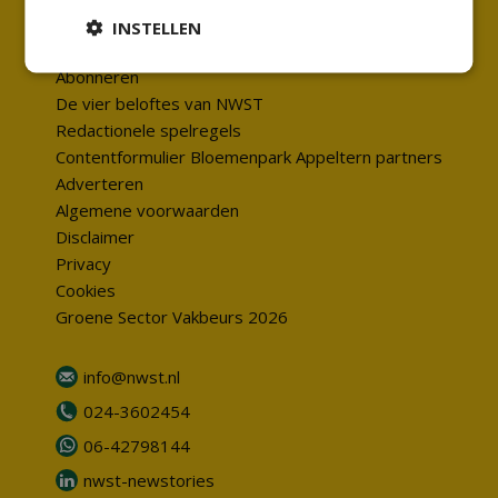
Abonneren nieuwsbrief
INSTELLEN
Het team
Abonneren
De vier beloftes van NWST
Redactionele spelregels
Contentformulier Bloemenpark Appeltern partners
Adverteren
Algemene voorwaarden
Disclaimer
Privacy
Cookies
Groene Sector Vakbeurs 2026
info@nwst.nl
024-3602454
06-42798144
nwst-newstories