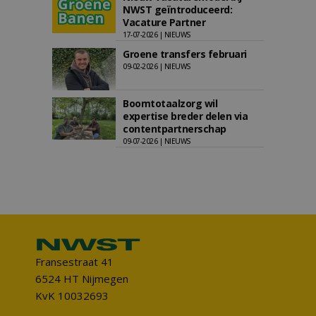
NWST geïntroduceerd:
Vacature Partner
17-07-2026 | NIEUWS
Groene transfers februari
09-02-2026 | NIEUWS
Boomtotaalzorg wil
expertise breder delen via
contentpartnerschap
09-07-2026 | NIEUWS
Fransestraat 41
6524 HT Nijmegen
KvK 10032693