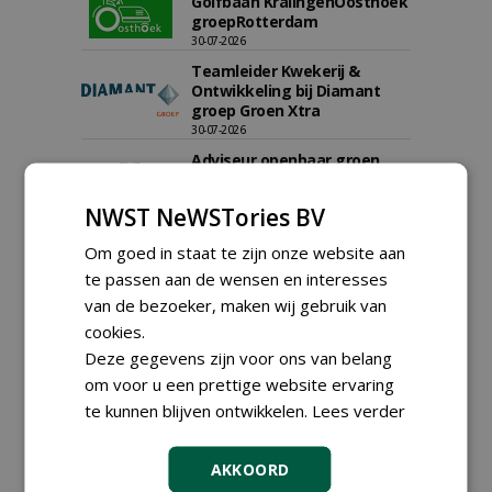
Golfbaan KralingenOosthoek
groepRotterdam
30-07-2026
Teamleider Kwekerij &
Ontwikkeling bij Diamant
groep Groen Xtra
30-07-2026
Adviseur openbaar groen,
sportvelden & golfbanen bij
Vos Capelle
NWST NeWSTories BV
27-07-2026, Sprang-Capelle
Om goed in staat te zijn onze website aan
meer Groene Banen
te passen aan de wensen en interesses
van de bezoeker, maken wij gebruik van
cookies.
Deze gegevens zijn voor ons van belang
om voor u een prettige website ervaring
te kunnen blijven ontwikkelen.
Lees verder
GREEN OUTLET
AKKOORD