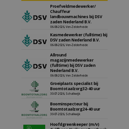
Proefveldmedewerker/
Chauffeur
landbouwmachines bij DSV
zaden Nederland B.V.
06-08-2026, Ven-Zelderheide
Kasmedewerker (fulltime) bij
DSV zaden Nederland B.V.
06-08-2026, Ven-Zelderheide
Allround
magazijnmedewerker
(fulltime) bij DSV zaden
Nederland B.V.
06-08-2026, Ven Zelderheide
Groeiplaats specialist bij
Boomtotaalzorg32-40 uur
30-07-2026, Schalkwijk
Boominspecteur bij
Boomtotaalzorg24-40 uur
30-07-2026, Schalkwijk
Hoofdgreenkeeper (m/v)