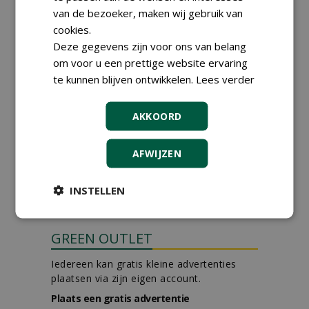
van de bezoeker, maken wij gebruik van
Hoofdgreenkeeper (m/v)
cookies.
Golfbaan KralingenOosthoek
Deze gegevens zijn voor ons van belang
groepRotterdam
30-07-2026
om voor u een prettige website ervaring
te kunnen blijven ontwikkelen.
Lees verder
Teamleider Kwekerij &
Ontwikkeling bij Diamant
groep Groen Xtra
AKKOORD
30-07-2026
Adviseur openbaar groen,
sportvelden & golfbanen bij
AFWIJZEN
Vos Capelle
27-07-2026, Sprang-Capelle
INSTELLEN
meer Groene Banen
GREEN OUTLET
Iedereen kan gratis kleine advertenties
plaatsen via zijn eigen account.
Plaats een gratis advertentie