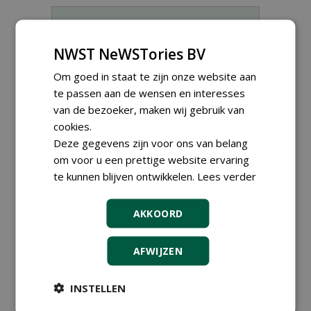
Meld je aan voor onze digitale
nieuwsbrief.
NWST NeWSTories BV
Om goed in staat te zijn onze website aan
te passen aan de wensen en interesses
van de bezoeker, maken wij gebruik van
cookies.
Deze gegevens zijn voor ons van belang
om voor u een prettige website ervaring
te kunnen blijven ontwikkelen.
Lees verder
AKKOORD
Proefveldmedewerker/
AFWIJZEN
Chauffeur
landbouwmachines bij DSV
zaden Nederland B.V.
INSTELLEN
06-08-2026, Ven-Zelderheide