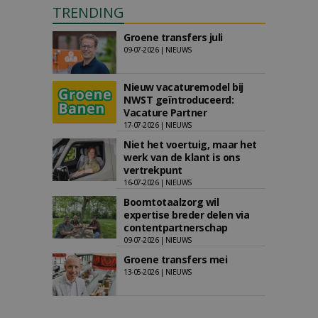
TRENDING
Groene transfers juli
09-07-2026 | NIEUWS
Nieuw vacaturemodel bij
NWST geïntroduceerd:
Vacature Partner
17-07-2026 | NIEUWS
Niet het voertuig, maar het
werk van de klant is ons
vertrekpunt
16-07-2026 | NIEUWS
Boomtotaalzorg wil
expertise breder delen via
contentpartnerschap
09-07-2026 | NIEUWS
Groene transfers mei
13-05-2026 | NIEUWS