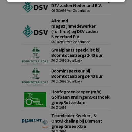
Kasmedewerker (fulltime) bij
DSV zaden Nederland B.V.
06-08-2026, Ven-Zelderheide
Allround
magazijnmedewerker
(fulltime) bij DSV zaden
Nederland B.V.
06-08-2026, Ven Zelderheide
Groeiplaats specialist bij
Boomtotaalzorg32-40 uur
30-07-2026, Schalkwijk
Boominspecteur bij
Boomtotaalzorg24-40 uur
30-07-2026, Schalkwijk
Hoofdgreenkeeper (m/v)
Golfbaan KralingenOosthoek
groepRotterdam
30-07-2026
Teamleider Kwekerij &
Ontwikkeling bij Diamant
groep Groen Xtra
30-07-2026