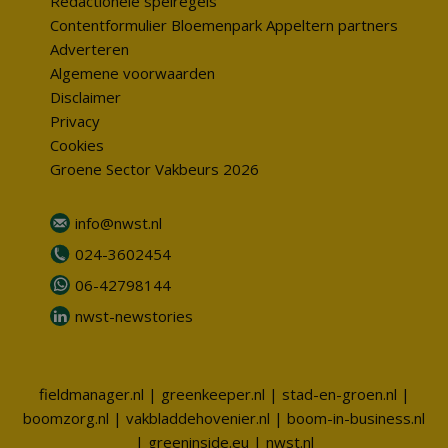
Redactionele spelregels
Contentformulier Bloemenpark Appeltern partners
Adverteren
Algemene voorwaarden
Disclaimer
Privacy
Cookies
Groene Sector Vakbeurs 2026
info@nwst.nl
024-3602454
06-42798144
nwst-newstories
fieldmanager.nl
|
greenkeeper.nl
|
stad-en-groen.nl
|
boomzorg.nl
|
vakbladdehovenier.nl
|
boom-in-business.nl
|
greeninside.eu
|
nwst.nl