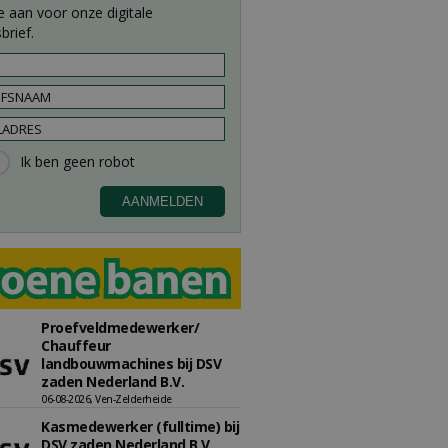
e aan voor onze digitale
brief.
Proefveldmedewerker/
Chauffeur
landbouwmachines bij DSV
zaden Nederland B.V.
06-08-2026, Ven-Zelderheide
Kasmedewerker (fulltime) bij
DSV zaden Nederland B.V.