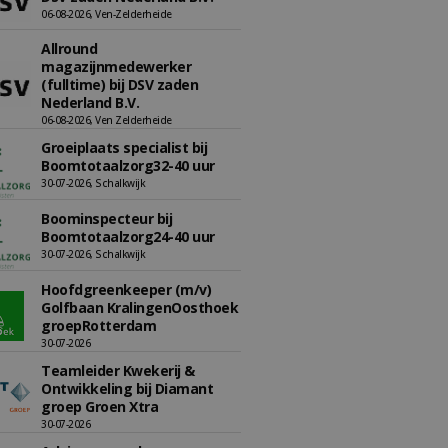
06-08-2026, Ven-Zelderheide
Allround
magazijnmedewerker
(fulltime) bij DSV zaden
Nederland B.V.
06-08-2026, Ven Zelderheide
Groeiplaats specialist bij
Boomtotaalzorg32-40 uur
30-07-2026, Schalkwijk
Boominspecteur bij
Boomtotaalzorg24-40 uur
30-07-2026, Schalkwijk
Hoofdgreenkeeper (m/v)
Golfbaan KralingenOosthoek
groepRotterdam
30-07-2026
Teamleider Kwekerij &
Ontwikkeling bij Diamant
groep Groen Xtra
30-07-2026