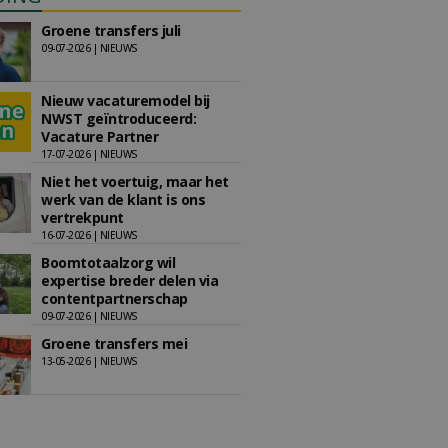
Groene transfers juli
09-07-2026 | NIEUWS
Nieuw vacaturemodel bij
NWST geïntroduceerd:
Vacature Partner
17-07-2026 | NIEUWS
Niet het voertuig, maar het
werk van de klant is ons
vertrekpunt
16-07-2026 | NIEUWS
Boomtotaalzorg wil
expertise breder delen via
contentpartnerschap
09-07-2026 | NIEUWS
Groene transfers mei
13-05-2026 | NIEUWS