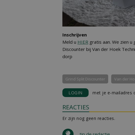
Inschrijven
Meld u
HIER
gratis aan. We zien u 
Discounter bij Van der Hoek Techn
dorp
Grind Split Discounter
Van der Ho
LOGIN
met je e-mailadres o
REACTIES
Er zijn nog geen reacties.
tip de redactie