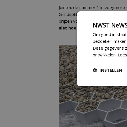
Jointex de nummer 1 in voegmortel
Grindsplit-discounter levert intere
prijzen voor groenprofessionals ki
NWST NeWS
niet hoe het kan maar profiteer
Om goed in staat
bezoeker, maken w
Deze gegevens zi
ontwikkelen.
Lees
INSTELLEN