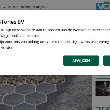
s voor zeer scherpe prijzen.
ssante voordeligere tuinmaterialen , met speciale
jk op de site
www.grindsplit-discounter.nl
en
vraag
Tories BV
 ervan.
 te zijn onze website aan te passen aan de wensen en interesse
ij gebruik van cookies.
GREE
jn voor ons van belang om voor u een prettige website ervaring 
Iedereen
 verder
plaatsen
Plaats e
AFWIJZEN
AGEN
TREN