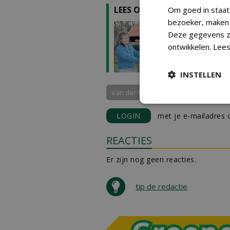
LEES OOK
Om goed in staat
bezoeker, maken w
NWST en
Deze gegevens zi
Afrika
24-01-2020 | A
ontwikkelen.
Lees
INSTELLEN
Van der Tol Groep bv
Stichting Af
LOGIN
met je e-mailadres o
REACTIES
Er zijn nog geen reacties.
tip de redactie