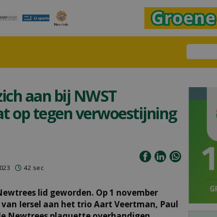
 zich aan bij NWST
t op tegen verwoestijning
023
42 sec
Newtrees lid geworden. Op 1 november
an Iersel aan het trio Aart Veertman, Paul
 de Newtrees plaquette overhandigen.