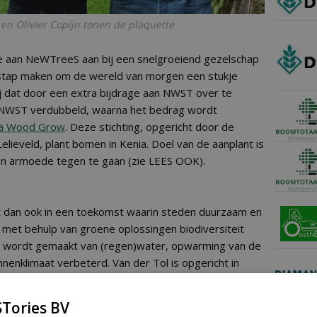
n Olivier Copijn tonen de plaquette
me aan NeWTreeS aan bij een snelgroeiend gezelschap
stap maken om de wereld van morgen een stukje
ij dat door een extra bijdrage aan NWST over te
 NWST verdubbeld, waarna het bedrag wordt
ica Wood Grow
. Deze stichting, opgericht door de
eveld, plant bomen in Kenia. Doel van de aanplant is
n armoede tegen te gaan (zie LEES OOK).
t dan ook in een toekomst waarin steden duurzaam en
 met behulp van groene oplossingen biodiversiteit
ik wordt gemaakt van (regen)water, opwarming van de
enklimaat verbeterd. Van der Tol is opgericht in
enbedrijf met drie vestigingen in de Randstad en 160
Tories BV