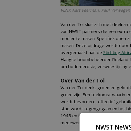
VLNR Aart Veerman, Paul Verwegen e
Van der Tol sluit zich met deelna
van NWST partners die een extra 
mooier te maken. Specifiek doen z
maken. Deze bijdrage wordt door
overgemaakt aan de
Stichting Afr
Haagse boombeheerder Roeland Leli
om bodemerosie, verwoestijning e
Over Van der Tol
Van der Tol denkt groen en geloof
groen zijn. Een toekomst waarin er
wordt bevorderd, effectief gebru
stad wordt tegengegaan en het binn
1945 en is uitgegroeid tot een gro
medewerkers in dienst.
NWST NeWS