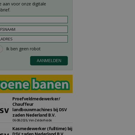
e aan voor onze digitale
brief.
Proefveldmedewerker/
Chauffeur
landbouwmachines bij DSV
zaden Nederland B.V.
06-08-2026, Ven-Zelderheide
Kasmedewerker (fulltime) bij
DSV zaden Nederland B.V.