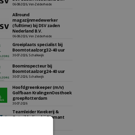
06-08-2026, Ven-Zelderheide
Allround
magazijnmedewerker
(fulltime) bij DSV zaden
Nederland B.V.
06-08-2026, Ven Zelderheide
Groeiplaats specialist bij
Boomtotaalzorg32-40 uur
30-07-2026, Schalkwijk
Boominspecteur bij
Boomtotaalzorg24-40 uur
30-07-2026, Schalkwijk
Hoofdgreenkeeper (m/v)
Golfbaan KralingenOosthoek
groepRotterdam
30-07-2026
Teamleider Kwekerij &
Ontwikkeling bij Diamant
groep Groen Xtra
30-07-2026