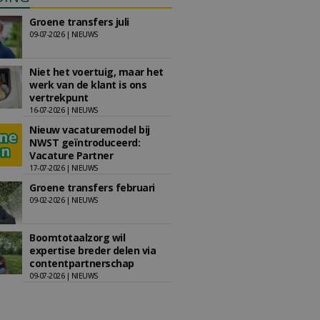
Groene transfers juli
09-07-2026 | NIEUWS
Niet het voertuig, maar het
werk van de klant is ons
vertrekpunt
16-07-2026 | NIEUWS
Nieuw vacaturemodel bij
NWST geïntroduceerd:
Vacature Partner
17-07-2026 | NIEUWS
Groene transfers februari
09-02-2026 | NIEUWS
Boomtotaalzorg wil
expertise breder delen via
contentpartnerschap
09-07-2026 | NIEUWS