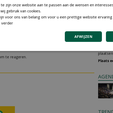
 te zijn onze website aan te passen aan de wensen en interesse
ij gebruik van cookies.
 partners vechten samen tegen ontbossing van
jn voor ons van belang om voor u een prettige website ervaring 
RTIKEL
97 sec
 verder
AFWIJZEN
GREE
rica Wood Gro...
Iedereen
plaatsen
m te reageren.
Plaats e
AGEN
TREN