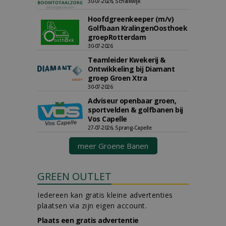
30-07-2026, Schalkwijk
Hoofdgreenkeeper (m/v)
Golfbaan KralingenOosthoek
groepRotterdam
30-07-2026
Teamleider Kwekerij &
Ontwikkeling bij Diamant
groep Groen Xtra
30-07-2026
Adviseur openbaar groen,
sportvelden & golfbanen bij
Vos Capelle
27-07-2026, Sprang-Capelle
meer Groene Banen
GREEN OUTLET
Iedereen kan gratis kleine advertenties
plaatsen via zijn eigen account.
Plaats een gratis advertentie