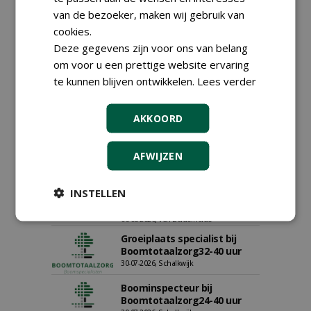
van de bezoeker, maken wij gebruik van
cookies.
Deze gegevens zijn voor ons van belang
Proefveldmedewerker/
om voor u een prettige website ervaring
Chauffeur
landbouwmachines bij DSV
te kunnen blijven ontwikkelen.
Lees verder
zaden Nederland B.V.
06-08-2026, Ven-Zelderheide
AKKOORD
Kasmedewerker (fulltime) bij
DSV zaden Nederland B.V.
06-08-2026, Ven-Zelderheide
AFWIJZEN
Allround
magazijnmedewerker
INSTELLEN
(fulltime) bij DSV zaden
Nederland B.V.
06-08-2026, Ven Zelderheide
Groeiplaats specialist bij
Boomtotaalzorg32-40 uur
30-07-2026, Schalkwijk
Boominspecteur bij
Boomtotaalzorg24-40 uur