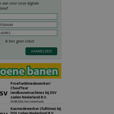
e aan voor onze digitale
brief.
Proefveldmedewerker/
Chauffeur
landbouwmachines bij DSV
zaden Nederland B.V.
06-08-2026, Ven-Zelderheide
Kasmedewerker (fulltime) bij
DSV zaden Nederland B.V.