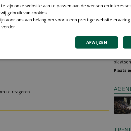
rdevolle aanvulling. 'Via jullie vakblad bereiken we
 te zijn onze website aan te passen aan de wensen en interesse
essionals die zich actief inzetten voor een groenere
ij gebruik van cookies.
jn voor ons van belang om voor u een prettige website ervaring 
 verder
webshop boomvoeding helpt hoveniers met kant-
AFWIJZEN
GREE
 mengsels
RTIKEL
162 sec
Iedereen
plaatsen
Plaats e
AGEN
m te reageren.
TREN