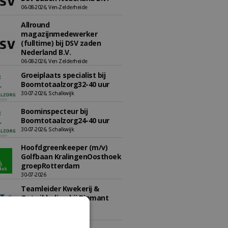
06-08-2026, Ven-Zelderheide
Allround
magazijnmedewerker
(fulltime) bij DSV zaden
Nederland B.V.
06-08-2026, Ven Zelderheide
Groeiplaats specialist bij
Boomtotaalzorg32-40 uur
30-07-2026, Schalkwijk
Boominspecteur bij
Boomtotaalzorg24-40 uur
30-07-2026, Schalkwijk
Hoofdgreenkeeper (m/v)
Golfbaan KralingenOosthoek
groepRotterdam
30-07-2026
Teamleider Kwekerij &
Ontwikkeling bij Diamant
groep Groen Xtra
30-07-2026