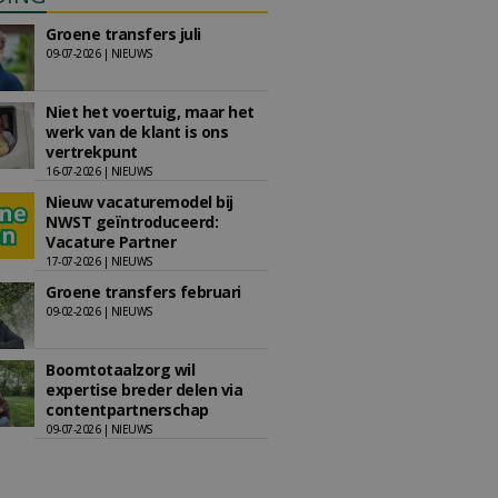
Groene transfers juli
09-07-2026 | NIEUWS
Niet het voertuig, maar het
werk van de klant is ons
vertrekpunt
16-07-2026 | NIEUWS
Nieuw vacaturemodel bij
NWST geïntroduceerd:
Vacature Partner
17-07-2026 | NIEUWS
Groene transfers februari
09-02-2026 | NIEUWS
Boomtotaalzorg wil
expertise breder delen via
contentpartnerschap
09-07-2026 | NIEUWS