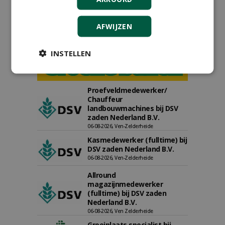
AFWIJZEN
INSTELLEN
Proefveldmedewerker/
Chauffeur
landbouwmachines bij DSV
zaden Nederland B.V.
06-08-2026, Ven-Zelderheide
Kasmedewerker (fulltime) bij
DSV zaden Nederland B.V.
06-08-2026, Ven-Zelderheide
Allround
magazijnmedewerker
(fulltime) bij DSV zaden
Nederland B.V.
06-08-2026, Ven Zelderheide
Groeiplaats specialist bij