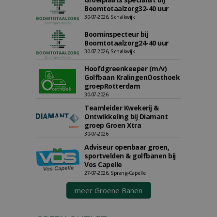
Boomtotaalzorg32-40 uur
30-07-2026, Schalkwijk
Boominspecteur bij
Boomtotaalzorg24-40 uur
30-07-2026, Schalkwijk
Hoofdgreenkeeper (m/v)
Golfbaan KralingenOosthoek
groepRotterdam
30-07-2026
Teamleider Kwekerij &
Ontwikkeling bij Diamant
groep Groen Xtra
30-07-2026
Adviseur openbaar groen,
sportvelden & golfbanen bij
Vos Capelle
27-07-2026, Sprang-Capelle
meer Groene Banen