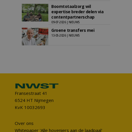
Boomtotaalzorg wil
expertise breder delen via
contentpartnerschap
09-07-2026 | NIEUWS
Groene transfers mei
13-05-2026 | NIEUWS
Fransestraat 41
6524 HT Nijmegen
KvK 10032693
Over ons
Whitepaper 'Alle hoveniers aan de laadpaal'