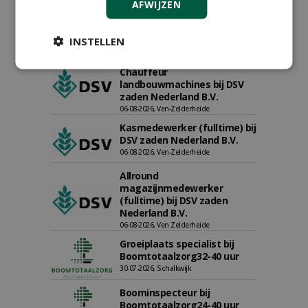
AFWIJZEN
INSTELLEN
Proefveldmedewerker/
Chauffeur
landbouwmachines bij DSV
zaden Nederland B.V.
06-08-2026, Ven-Zelderheide
Kasmedewerker (fulltime) bij
DSV zaden Nederland B.V.
06-08-2026, Ven-Zelderheide
Allround
magazijnmedewerker
(fulltime) bij DSV zaden
Nederland B.V.
06-08-2026, Ven Zelderheide
Groeiplaats specialist bij
Boomtotaalzorg32-40 uur
30-07-2026, Schalkwijk
Boominspecteur bij
Boomtotaalzorg24-40 uur