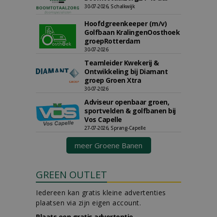
30-07-2026, Schalkwijk
Hoofdgreenkeeper (m/v)
Golfbaan KralingenOosthoek
groepRotterdam
30-07-2026
Teamleider Kwekerij &
Ontwikkeling bij Diamant
groep Groen Xtra
30-07-2026
Adviseur openbaar groen,
sportvelden & golfbanen bij
Vos Capelle
27-07-2026, Sprang-Capelle
meer Groene Banen
GREEN OUTLET
Iedereen kan gratis kleine advertenties
plaatsen via zijn eigen account.
Plaats een gratis advertentie