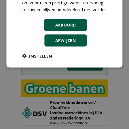
om voor u een prettige website ervaring
te kunnen blijven ontwikkelen.
Lees verder
Meld je aan voor onze digitale
nieuwsbrief.
AKKOORD
AFWIJZEN
INSTELLEN
Proefveldmedewerker/
Chauffeur
landbouwmachines bij DSV
zaden Nederland B.V.
06-08-2026, Ven-Zelderheide