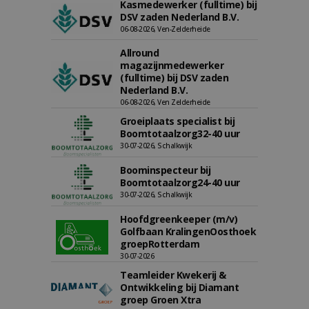
Kasmedewerker (fulltime) bij
DSV zaden Nederland B.V.
06-08-2026, Ven-Zelderheide
Allround
magazijnmedewerker
(fulltime) bij DSV zaden
Nederland B.V.
06-08-2026, Ven Zelderheide
Groeiplaats specialist bij
Boomtotaalzorg32-40 uur
30-07-2026, Schalkwijk
Boominspecteur bij
Boomtotaalzorg24-40 uur
30-07-2026, Schalkwijk
Hoofdgreenkeeper (m/v)
Golfbaan KralingenOosthoek
groepRotterdam
30-07-2026
Teamleider Kwekerij &
Ontwikkeling bij Diamant
groep Groen Xtra