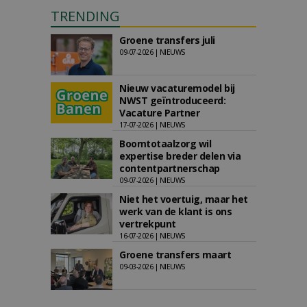
TRENDING
Groene transfers juli
09-07-2026 | NIEUWS
Nieuw vacaturemodel bij
NWST geïntroduceerd:
Vacature Partner
17-07-2026 | NIEUWS
Boomtotaalzorg wil
expertise breder delen via
contentpartnerschap
09-07-2026 | NIEUWS
Niet het voertuig, maar het
werk van de klant is ons
vertrekpunt
16-07-2026 | NIEUWS
Groene transfers maart
09-03-2026 | NIEUWS