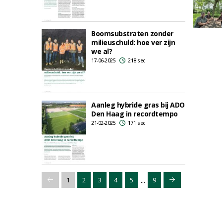
Boomsubstraten zonder
milieuschuld: hoe ver zijn
we al?
17-06-2025
218 sec
Aanleg hybride gras bij ADO
Den Haag in recordtempo
21-02-2025
171 sec
...
1
2
3
4
5
9