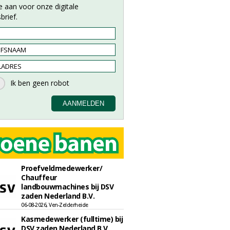
e aan voor onze digitale
brief.
Proefveldmedewerker/
Chauffeur
landbouwmachines bij DSV
zaden Nederland B.V.
06-08-2026, Ven-Zelderheide
Kasmedewerker (fulltime) bij
DSV zaden Nederland B.V.