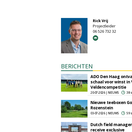
Rick Vrij
Projectleider
06 526 732 32
BERICHTEN
ADO Den Haag ontv
schaal voor winst in
Veldencompetitie
20-07-2026 | NIEUWS
38 
Nieuwe teeboxen Go
Rozenstein
03-07-2026 | NIEUWS
59 
Dutch field manager
receive exclusive