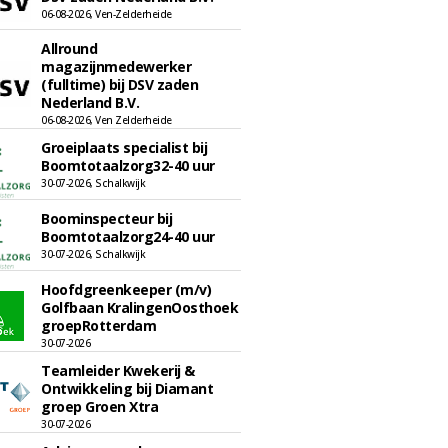
06-08-2026, Ven-Zelderheide
Allround
magazijnmedewerker
(fulltime) bij DSV zaden
Nederland B.V.
06-08-2026, Ven Zelderheide
Groeiplaats specialist bij
Boomtotaalzorg32-40 uur
30-07-2026, Schalkwijk
Boominspecteur bij
Boomtotaalzorg24-40 uur
30-07-2026, Schalkwijk
Hoofdgreenkeeper (m/v)
Golfbaan KralingenOosthoek
groepRotterdam
30-07-2026
Teamleider Kwekerij &
Ontwikkeling bij Diamant
groep Groen Xtra
30-07-2026