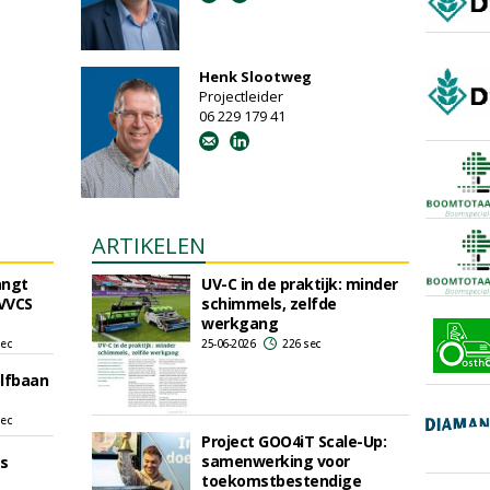
Henk Slootweg
Projectleider
06 229 179 41
ARTIKELEN
angt
UV-C in de praktijk: minder
 VVCS
schimmels, zelfde
werkgang
sec
25-06-2026
226 sec
lfbaan
sec
Project GOO4iT Scale-Up:
samenwerking voor
s
toekomstbestendige