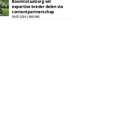
Boomtotaalzorg wil
expertise breder delen via
contentpartnerschap
09-07-2026 | NIEUWS