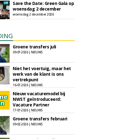
Save the Date: Green Gala op
woensdag 2 december
woensdag 2 december 2026
DING
Groene transfers juli
09-07-2026 | NIEUWS
Niet het voertuig, maar het
werk van de klant is ons
vertrekpunt
16-07-2026 | NIEUWS
Nieuw vacaturemodel bij
NWST geïntroduceerd:
Vacature Partner
17-07-2026 | NIEUWS
Groene transfers februari
09-02-2026 | NIEUWS