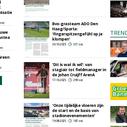
l
:
isatie
 sec
Bvo-grasteam ADO Den
Haag/Sparta:
TREN
euwe
'Fingerspitzengefühl op je
Antea
klompen'
30-10-2025
331 sec
sec
Green
'Dit is wat ik wil': van
ec
stagiair tot fieldmanager in
de Johan Cruijff ArenA
17-10-2025
299 sec
'Onze tijdelijke vloeren zijn
de start en de basis van
stadionevenementen'
19-08-2025
187 sec