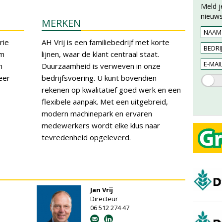
Meld j
nieuws
MERKEN
rie
AH Vrij is een familiebedrijf met korte
im
lijnen, waar de klant centraal staat.
n
Duurzaamheid is verweven in onze
eer
bedrijfsvoering. U kunt bovendien
rekenen op kwalitatief goed werk en een
flexibele aanpak. Met een uitgebreid,
modern machinepark en ervaren
medewerkers wordt elke klus naar
tevredenheid opgeleverd.
Jan Vrij
Directeur
06 512 274 47