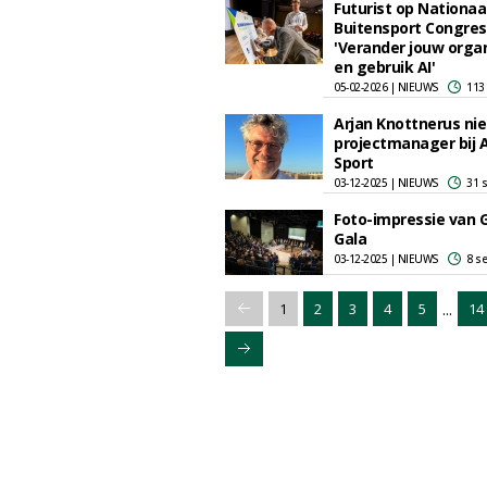
Futurist op Nationaa
Buitensport Congres
'Verander jouw organ
en gebruik AI'
05-02-2026 | NIEUWS
113
Arjan Knottnerus ni
projectmanager bij 
Sport
03-12-2025 | NIEUWS
31 
Foto-impressie van 
Gala
03-12-2025 | NIEUWS
8 s
...
1
2
3
4
5
14