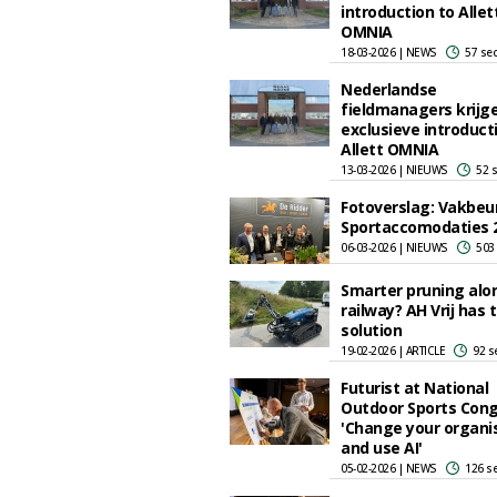
introduction to Allet
OMNIA
18-03-2026 | NEWS
57 se
Nederlandse
fieldmanagers krijg
exclusieve introduct
Allett OMNIA
13-03-2026 | NIEUWS
52 
Fotoverslag: Vakbeu
Sportaccomodaties 
06-03-2026 | NIEUWS
503
Smarter pruning alo
railway? AH Vrij has 
solution
19-02-2026 | ARTICLE
92 s
Futurist at National
Outdoor Sports Cong
'Change your organi
and use AI'
05-02-2026 | NEWS
126 s