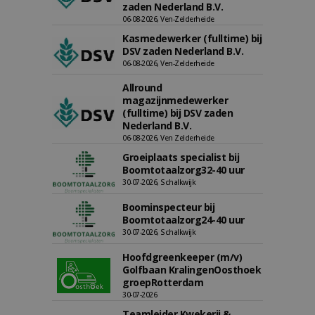
zaden Nederland B.V.
06-08-2026, Ven-Zelderheide
Kasmedewerker (fulltime) bij
DSV zaden Nederland B.V.
06-08-2026, Ven-Zelderheide
Allround
magazijnmedewerker
(fulltime) bij DSV zaden
Nederland B.V.
06-08-2026, Ven Zelderheide
Groeiplaats specialist bij
Boomtotaalzorg32-40 uur
30-07-2026, Schalkwijk
Boominspecteur bij
Boomtotaalzorg24-40 uur
30-07-2026, Schalkwijk
Hoofdgreenkeeper (m/v)
Golfbaan KralingenOosthoek
groepRotterdam
30-07-2026
Teamleider Kwekerij &