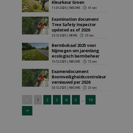
Kleurkeur Groen
11-01-2026 | NIEUWS
41 sec
Examination document
Tree Safety Inspector
updated as of 2026
23-12-2025 | NEWS
33 sec
Bermbokaal 2025 voor
Nijmegen om jarenlang
ecologisch bermbeheer
15-12-2025 | NIEUWS
72 sec
Examendocument
Boomveiligheidscontroleur
vernieuwd per 2026
03-12-2025 | NIEUWS
25 sec
...
1
2
3
4
5
19