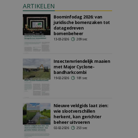
ARTIKELEN
Boominfodag 2026: van
juridische bomenzaken tot
datagedreven
bomenbeheer
13-03-2026
209 sec
Insectenvriendelijk maaien
met Major Cyclone-
bandharkcombi
19-02-2026
181 sec
Nieuwe veldgids laat zien:
wie slootverschillen
herkent, kan gerichter
beheer uitvoeren
02-02-2026
253 sec