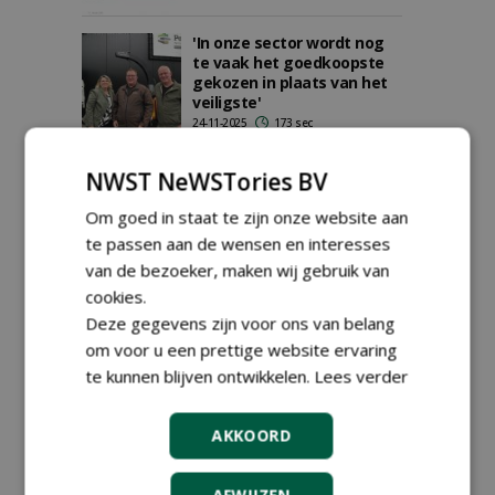
'In onze sector wordt nog
te vaak het goedkoopste
gekozen in plaats van het
veiligste'
24-11-2025
173 sec
NWST NeWSTories BV
Jos Scholman als derde
Om goed in staat te zijn onze website aan
bedrijf in Nederland
gecertificeerd voor
te passen aan de wensen en interesses
Kleurkeur Blauw
van de bezoeker, maken wij gebruik van
17-11-2025
161 sec
cookies.
Deze gegevens zijn voor ons van belang
om voor u een prettige website ervaring
Certificeren zorgt voor
te kunnen blijven ontwikkelen.
Lees verder
maatschappelijk draagvlak
21-10-2025
224 sec
AKKOORD