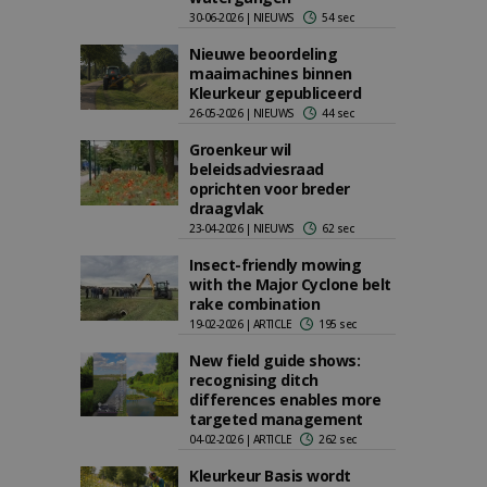
30-06-2026 | NIEUWS
54 sec
Nieuwe beoordeling
maaimachines binnen
Kleurkeur gepubliceerd
26-05-2026 | NIEUWS
44 sec
Groenkeur wil
beleidsadviesraad
oprichten voor breder
draagvlak
23-04-2026 | NIEUWS
62 sec
Insect-friendly mowing
with the Major Cyclone belt
rake combination
19-02-2026 | ARTICLE
195 sec
New field guide shows:
recognising ditch
differences enables more
targeted management
04-02-2026 | ARTICLE
262 sec
Kleurkeur Basis wordt