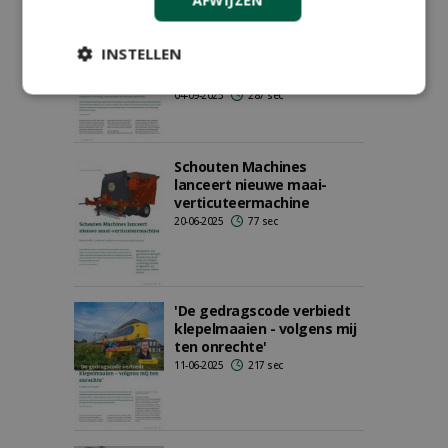
AFWIJZEN
'Met EMVI kun je als
opdrachtgever meer
INSTELLEN
scoren dan alleen een strak
veld'
04-09-2025
287 sec
Schouten Machines
lanceert nieuwe maai-
verticuteermachine
20-06-2025
77 sec
'De gedragscode verbiedt
klepelmaaien - volgens mij
ten onrechte'
11-06-2025
217 sec