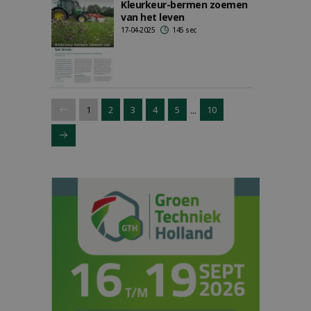
Kleurkeur-bermen zoemen
van het leven
17-04-2025
145 sec
...
1
2
3
4
5
10