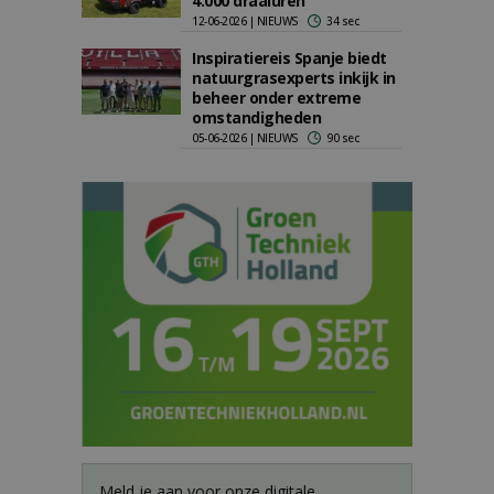
4.000 draaiuren
12-06-2026 | NIEUWS
34 sec
Inspiratiereis Spanje biedt
natuurgrasexperts inkijk in
beheer onder extreme
omstandigheden
05-06-2026 | NIEUWS
90 sec
Meld je aan voor onze digitale