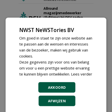
Allround
magazijnmedewerker
(fulltime) bij DSV zaden
Nederland B.V.
06-08-2026, Ven Zelderheide
NWST NeWSTories BV
Groeiplaats specialist bij
Om goed in staat te zijn onze website aan
Boomtotaalzorg32-40 uur
30-07-2026, Schalkwijk
te passen aan de wensen en interesses
van de bezoeker, maken wij gebruik van
Boominspecteur bij
Boomtotaalzorg24-40 uur
cookies.
30-07-2026, Schalkwijk
Deze gegevens zijn voor ons van belang
om voor u een prettige website ervaring
Hoofdgreenkeeper (m/v)
Golfbaan KralingenOosthoek
te kunnen blijven ontwikkelen.
Lees verder
groepRotterdam
30-07-2026
AKKOORD
Teamleider Kwekerij &
Ontwikkeling bij Diamant
groep Groen Xtra
AFWIJZEN
30-07-2026
Adviseur openbaar groen,