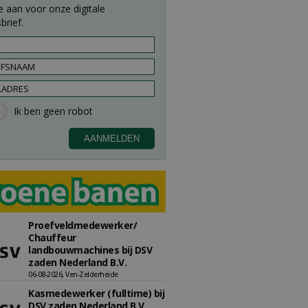
e aan voor onze digitale
brief.
Proefveldmedewerker/
Chauffeur
landbouwmachines bij DSV
zaden Nederland B.V.
06-08-2026, Ven-Zelderheide
Kasmedewerker (fulltime) bij
DSV zaden Nederland B.V.