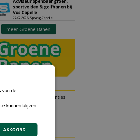
Adviseur openbaar groen,
sportvelden & golfbanen bij
Vos Capelle
27-07-2026, Sprang-Capelle
meer Groene Banen
N OUTLET
s van de
 kan gratis kleine advertenties
 via zijn eigen account.
te kunnen blijven
en gratis advertentie
AKKOORD
DA