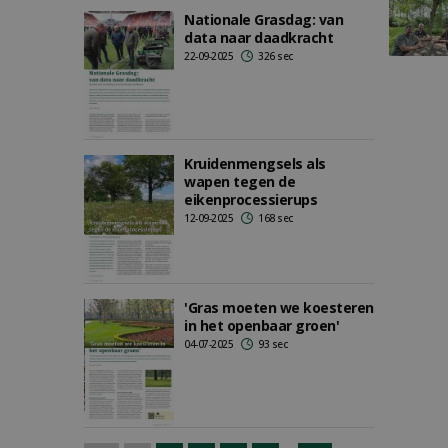
Nationale Grasdag: van
data naar daadkracht
22-09-2025
326 sec
Kruidenmengsels als
wapen tegen de
eikenprocessierups
12-09-2025
168 sec
'Gras moeten we koesteren
in het openbaar groen'
04-07-2025
93 sec