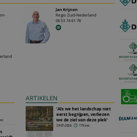
Jan Krijnen
en-
Regio Zuid-Nederland
06 53 74 61 78
erland
ARTIKELEN
'Als we het landschap niet
eerst begrijpen, verliezen
we de ziel van deze plek'
sec
29-07-2026
179 sec
n