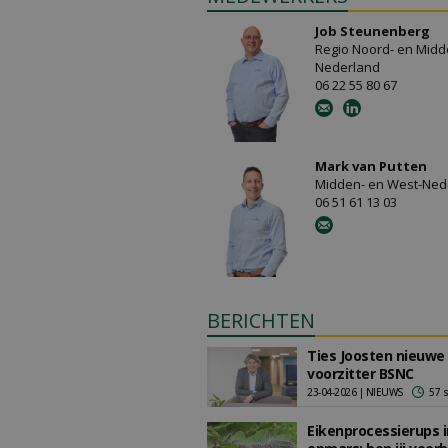
Job Steunenberg
Regio Noord- en Midd
Nederland
06 22 55 80 67
Mark van Putten
Midden- en West-Ned
06 51 61 13 03
BERICHTEN
Ties Joosten nieuwe
voorzitter BSNC
23-04-2026 | NIEUWS
57 
Eikenprocessierups i