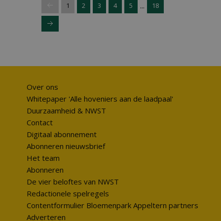
...
1
2
3
4
5
18
Over ons
Whitepaper 'Alle hoveniers aan de laadpaal'
Duurzaamheid & NWST
Contact
Digitaal abonnement
Abonneren nieuwsbrief
Het team
Abonneren
De vier beloftes van NWST
Redactionele spelregels
Contentformulier Bloemenpark Appeltern partners
Adverteren