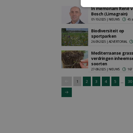
In memoriam René v
Bosch (Limagrain)
01-10-2025 | NIEUWS
45 
Biodiversiteit op
sportparken
26-09-2025 | ADVERTORIAL
Mediterraanse gras
verdringen inheems
soorten
27-08-2025 | NIEUWS
167
...
1
2
3
4
5
30