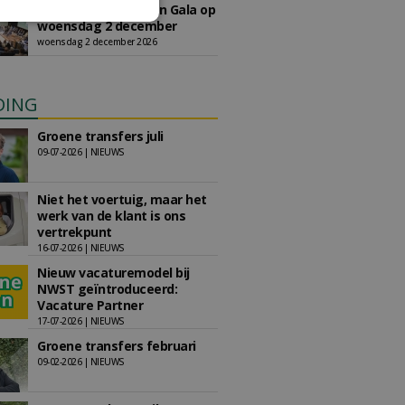
Save the Date: Green Gala op
woensdag 2 december
woensdag 2 december 2026
DING
Groene transfers juli
09-07-2026 | NIEUWS
Niet het voertuig, maar het
werk van de klant is ons
vertrekpunt
16-07-2026 | NIEUWS
Nieuw vacaturemodel bij
NWST geïntroduceerd:
Vacature Partner
17-07-2026 | NIEUWS
Groene transfers februari
09-02-2026 | NIEUWS