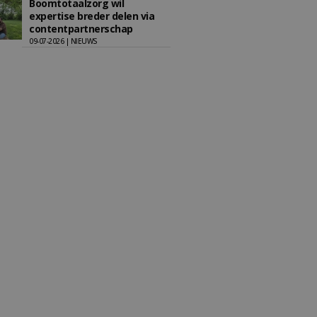
Boomtotaalzorg wil
expertise breder delen via
contentpartnerschap
09-07-2026 | NIEUWS