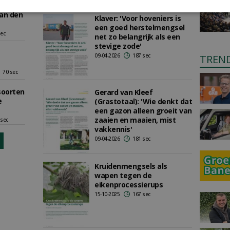
an den
Klaver: 'Voor hoveniers is
een goed herstelmengsel
sec
net zo belangrijk als een
stevige zode'
09-04-2026
187 sec
TREN
70 sec
soorten
Gerard van Kleef
e
(Grastotaal): 'Wie denkt dat
een gazon alleen groeit van
zaaien en maaien, mist
 sec
vakkennis'
09-04-2026
181 sec
Kruidenmengsels als
wapen tegen de
eikenprocessierups
15-10-2025
167 sec