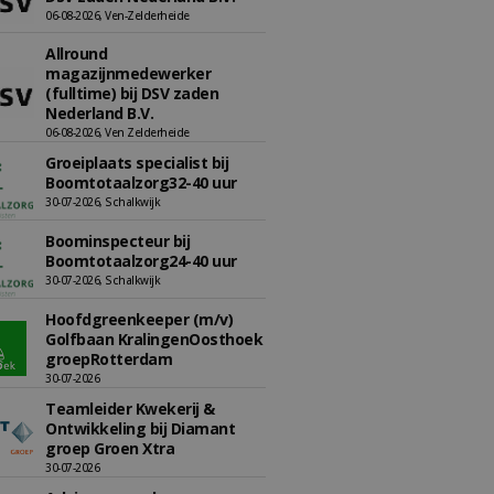
06-08-2026, Ven-Zelderheide
Allround
magazijnmedewerker
(fulltime) bij DSV zaden
Nederland B.V.
06-08-2026, Ven Zelderheide
Groeiplaats specialist bij
Boomtotaalzorg32-40 uur
30-07-2026, Schalkwijk
Boominspecteur bij
Boomtotaalzorg24-40 uur
30-07-2026, Schalkwijk
Hoofdgreenkeeper (m/v)
Golfbaan KralingenOosthoek
groepRotterdam
30-07-2026
Teamleider Kwekerij &
Ontwikkeling bij Diamant
groep Groen Xtra
30-07-2026