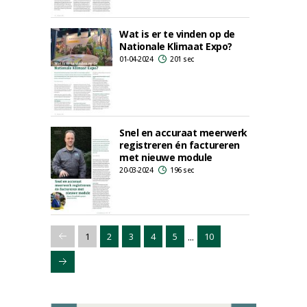
Wat is er te vinden op de
Nationale Klimaat Expo?
01-04-2024
201 sec
Snel en accuraat meerwerk
registreren én factureren
met nieuwe module
20-03-2024
196 sec
...
1
2
3
4
5
10