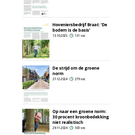
Hoveniersbedrijf Braat: 'De
bodem is de basis'
13-10-2025
131 sec
De strijd om de groene
norm
27-12-2024
279 sec
Op naar een groene norm:
30 procent kroonbedekking
niet realistisch
29-11-2024
303 sec