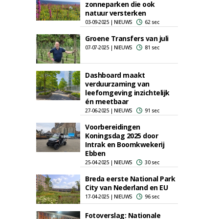
zonneparken die ook
natuur versterken
03-09-2025 | NIEUWS
62 sec
Groene Transfers van juli
07-07-2025 | NIEUWS
81 sec
Dashboard maakt
verduurzaming van
leefomgeving inzichtelijk
én meetbaar
27-06-2025 | NIEUWS
91 sec
Voorbereidingen
Koningsdag 2025 door
Intrak en Boomkwekerij
Ebben
25-04-2025 | NIEUWS
30 sec
Breda eerste National Park
City van Nederland en EU
17-04-2025 | NIEUWS
96 sec
Fotoverslag: Nationale