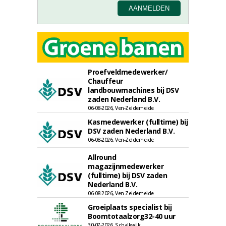
Proefveldmedewerker/
Chauffeur
landbouwmachines bij DSV
zaden Nederland B.V.
06-08-2026, Ven-Zelderheide
Kasmedewerker (fulltime) bij
DSV zaden Nederland B.V.
06-08-2026, Ven-Zelderheide
Allround
magazijnmedewerker
(fulltime) bij DSV zaden
Nederland B.V.
06-08-2026, Ven Zelderheide
Groeiplaats specialist bij
Boomtotaalzorg32-40 uur
30-07-2026, Schalkwijk