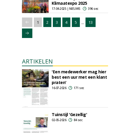
Klimaatexpo 2025
17-04-2025 | NIEUWS
396 sec
...
1
2
3
4
5
13
ARTIKELEN
'Een medewerker mag hier
best een uur met een klant
praten'
16-07-2026
171 sec
Tuinstijl 'Gezellig'
02-05-2026
84 sec