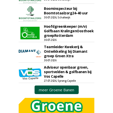
Boominspecteur bij
Boomtotaalzorg24-40 uur
30-07-2026, Schalkwijk
Hoofdgreenkeeper (m/v)
Golfbaan KralingenOosthoek
groepRotterdam
30-07-2026
Teamleider Kwekerij &
Ontwikkeling bij Diamant
groep Groen Xtra
30-07-2026
Adviseur openbaar groen,
sportvelden & golfbanen bij
Vos Capelle
27-07-2026, Sprang-Capelle
meer Groene Banen