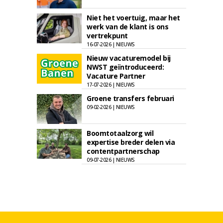
Niet het voertuig, maar het
werk van de klant is ons
vertrekpunt
16-07-2026 | NIEUWS
Nieuw vacaturemodel bij
NWST geïntroduceerd:
Vacature Partner
17-07-2026 | NIEUWS
Groene transfers februari
09-02-2026 | NIEUWS
Boomtotaalzorg wil
expertise breder delen via
contentpartnerschap
09-07-2026 | NIEUWS