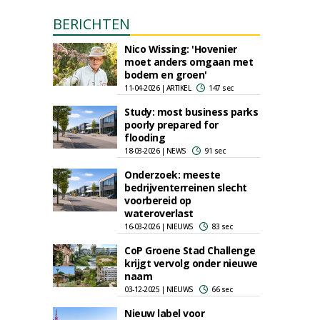
BERICHTEN
Nico Wissing: 'Hovenier
moet anders omgaan met
bodem en groen'
11-04-2026 | ARTIKEL
147 sec
Study: most business parks
poorly prepared for
flooding
18-03-2026 | NEWS
91 sec
Onderzoek: meeste
bedrijventerreinen slecht
voorbereid op
wateroverlast
16-03-2026 | NIEUWS
83 sec
CoP Groene Stad Challenge
krijgt vervolg onder nieuwe
naam
03-12-2025 | NIEUWS
66 sec
Nieuw label voor