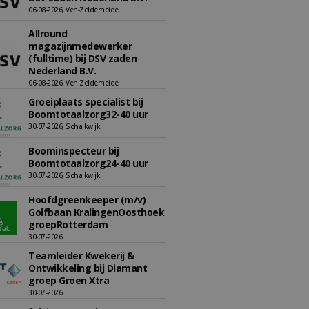
06-08-2026, Ven-Zelderheide
Allround
magazijnmedewerker
(fulltime) bij DSV zaden
Nederland B.V.
06-08-2026, Ven Zelderheide
Groeiplaats specialist bij
Boomtotaalzorg32-40 uur
30-07-2026, Schalkwijk
Boominspecteur bij
Boomtotaalzorg24-40 uur
30-07-2026, Schalkwijk
Hoofdgreenkeeper (m/v)
Golfbaan KralingenOosthoek
groepRotterdam
30-07-2026
Teamleider Kwekerij &
Ontwikkeling bij Diamant
groep Groen Xtra
30-07-2026