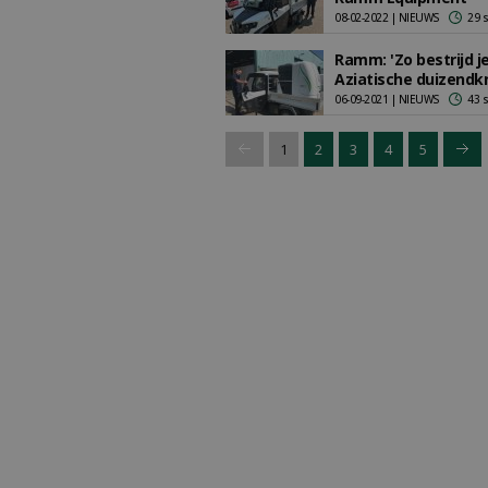
08-02-2022 | NIEUWS
29 
Ramm: 'Zo bestrijd j
Aziatische duizendk
06-09-2021 | NIEUWS
43 
1
2
3
4
5