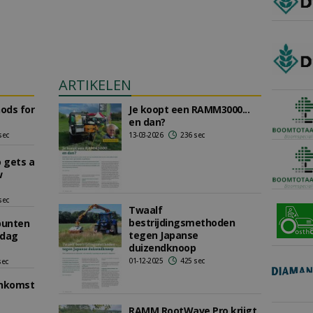
ARTIKELEN
ods for
Je koopt een RAMM3000...
en dan?
sec
13-03-2026
236 sec
 gets a
w
sec
Twaalf
bestrijdingsmethoden
punten
tegen Japanse
sdag
duizendknoop
01-12-2025
425 sec
sec
enkomst
RAMM RootWave Pro krijgt