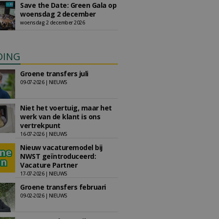
Save the Date: Green Gala op
woensdag 2 december
woensdag 2 december 2026
DING
Groene transfers juli
09-07-2026 | NIEUWS
Niet het voertuig, maar het
werk van de klant is ons
vertrekpunt
16-07-2026 | NIEUWS
Nieuw vacaturemodel bij
NWST geïntroduceerd:
Vacature Partner
17-07-2026 | NIEUWS
Groene transfers februari
09-02-2026 | NIEUWS