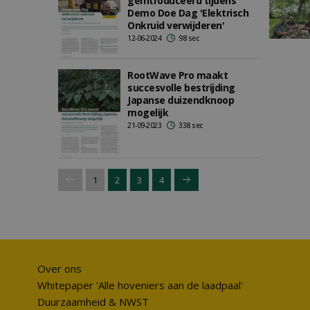
geïntroduceerd tijdens
Demo Doe Dag 'Elektrisch
Onkruid verwijderen'
12-06-2024
98 sec
RootWave Pro maakt
succesvolle bestrijding
Japanse duizendknoop
mogelijk
21-09-2023
338 sec
1
2
3
4
Over ons
Whitepaper 'Alle hoveniers aan de laadpaal'
Duurzaamheid & NWST