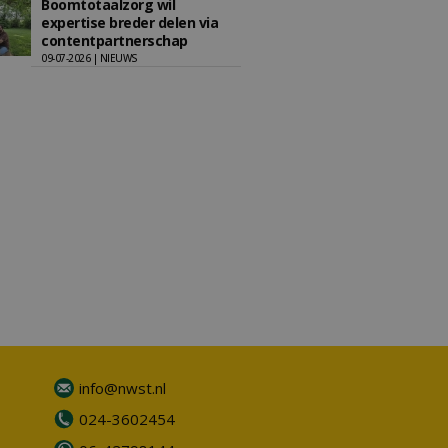
Boomtotaalzorg wil
expertise breder delen via
contentpartnerschap
09-07-2026 | NIEUWS
info@nwst.nl
024-3602454