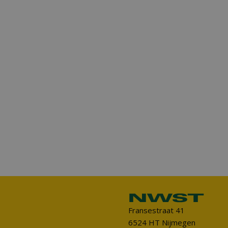
Fransestraat 41
6524 HT Nijmegen