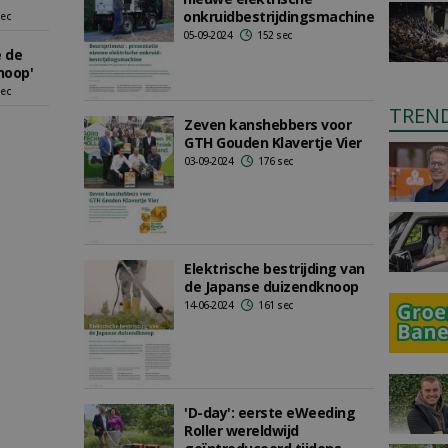
onkruidbestrijdingsmachine
sec
05-09-2024
152 sec
e de
noop'
sec
TREN
Zeven kanshebbers voor
GTH Gouden Klavertje Vier
03-09-2024
176 sec
Elektrische bestrijding van
de Japanse duizendknoop
14-06-2024
161 sec
'D-day': eerste eWeeding
Roller wereldwijd