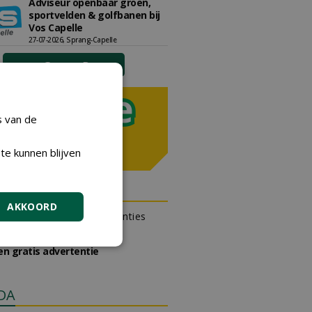
Adviseur openbaar groen,
sportvelden & golfbanen bij
Vos Capelle
27-07-2026, Sprang-Capelle
meer Groene Banen
s van de
te kunnen blijven
N OUTLET
AKKOORD
 kan gratis kleine advertenties
 via zijn eigen account.
en gratis advertentie
DA