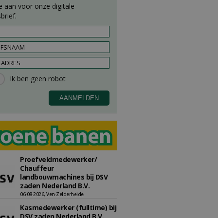
e aan voor onze digitale
brief.
Proefveldmedewerker/
Chauffeur
landbouwmachines bij DSV
zaden Nederland B.V.
06-08-2026, Ven-Zelderheide
Kasmedewerker (fulltime) bij
DSV zaden Nederland B.V.