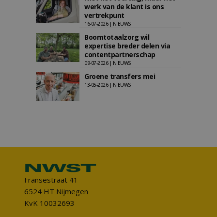
werk van de klant is ons
vertrekpunt
16-07-2026 | NIEUWS
Boomtotaalzorg wil
expertise breder delen via
contentpartnerschap
09-07-2026 | NIEUWS
Groene transfers mei
13-05-2026 | NIEUWS
Fransestraat 41
6524 HT Nijmegen
KvK 10032693