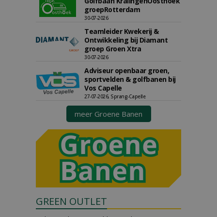
Golfbaan KralingenOosthoek
groepRotterdam
30-07-2026
Teamleider Kwekerij &
Ontwikkeling bij Diamant
groep Groen Xtra
30-07-2026
Adviseur openbaar groen,
sportvelden & golfbanen bij
Vos Capelle
27-07-2026, Sprang-Capelle
meer Groene Banen
GREEN OUTLET