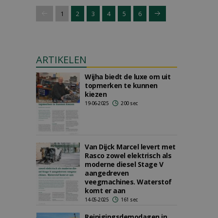
1
2
3
4
5
6
ARTIKELEN
Wijha biedt de luxe om uit
topmerken te kunnen
kiezen
19-06-2025
200 sec
Van Dijck Marcel levert met
Rasco zowel elektrisch als
moderne diesel Stage V
aangedreven
veegmachines. Waterstof
komt er aan
14-05-2025
161 sec
Reinigingsdemodagen in