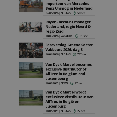
importeur van Mercedes-
Benz Unimog in Nederland
07-07-2026 | NIEUWS
58 sec
Rayon- account manager
Nederland; regio Noord &
regio Zuid
18-06-2026 | VACATURE
81 sec
Fotoverslag Groene Sector
Vakbeurs 2026: dag 3
16-01-2026 | NIEUWS
727 sec
Van Dyck Marcel becomes
exclusive distributor of
AllTrec in Belgium and
Luxembourg
10-02-2025 | NEWS
27 sec
Van Dyck Marcel wordt
exclusieve distributeur van
AllTrec in België en
Luxemburg
10-02-2025 | NIEUWS
27 sec