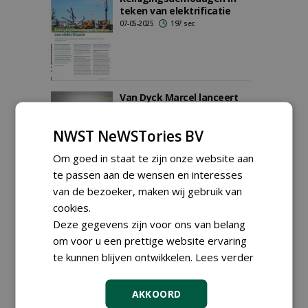
teken van elektrificatie
07-05-2025
197 sec
Van Dyck Marcel lanceert
nieuwe generatie
reinigingsmachines tijdens
NWST NeWSTories BV
Reinigingsdemodagen
02-05-2025
181 sec
Om goed in staat te zijn onze website aan
te passen aan de wensen en interesses
van de bezoeker, maken wij gebruik van
Wat is er te zien in
cookies.
Hardenberg?
29-12-2024
755 sec
Deze gegevens zijn voor ons van belang
om voor u een prettige website ervaring
te kunnen blijven ontwikkelen.
Lees verder
AKKOORD
Dit treft u aan op de
Groene Sector Vakbeurs