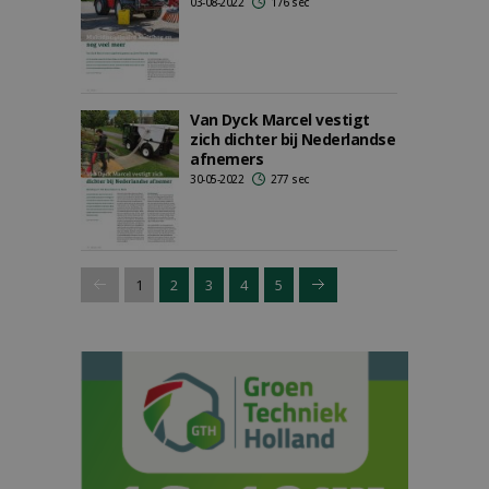
03-08-2022
176 sec
Van Dyck Marcel vestigt
zich dichter bij Nederlandse
afnemers
30-05-2022
277 sec
1
2
3
4
5