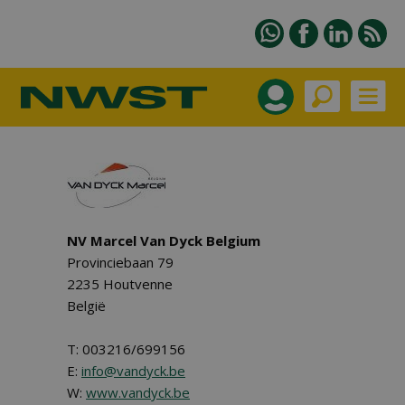
NV Marcel Van Dyck Belgium
Provinciebaan 79
2235 Houtvenne
België
T: 003216/699156
E:
info@vandyck.be
W:
www.vandyck.be