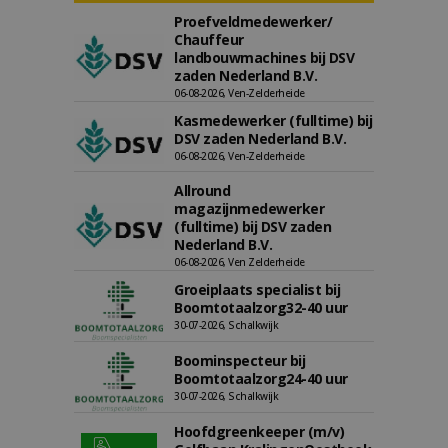
Proefveldmedewerker/
Chauffeur
landbouwmachines bij DSV
zaden Nederland B.V.
06-08-2026, Ven-Zelderheide
Kasmedewerker (fulltime) bij
DSV zaden Nederland B.V.
06-08-2026, Ven-Zelderheide
Allround
magazijnmedewerker
(fulltime) bij DSV zaden
Nederland B.V.
06-08-2026, Ven Zelderheide
Groeiplaats specialist bij
Boomtotaalzorg32-40 uur
30-07-2026, Schalkwijk
Boominspecteur bij
Boomtotaalzorg24-40 uur
30-07-2026, Schalkwijk
Hoofdgreenkeeper (m/v)