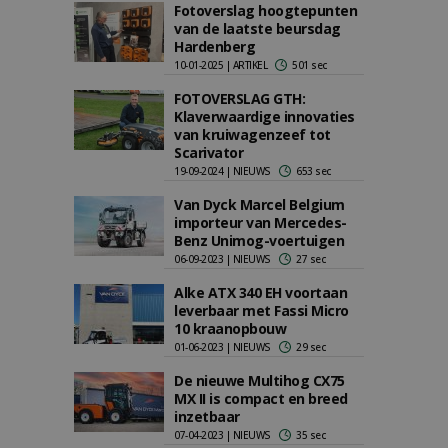
Fotoverslag hoogtepunten
van de laatste beursdag
Hardenberg
10-01-2025 | ARTIKEL
501 sec
FOTOVERSLAG GTH:
Klaverwaardige innovaties
van kruiwagenzeef tot
Scarivator
19-09-2024 | NIEUWS
653 sec
Van Dyck Marcel Belgium
importeur van Mercedes-
Benz Unimog-voertuigen
06-09-2023 | NIEUWS
27 sec
Alke ATX 340 EH voortaan
leverbaar met Fassi Micro
10 kraanopbouw
01-06-2023 | NIEUWS
29 sec
De nieuwe Multihog CX75
MX II is compact en breed
inzetbaar
07-04-2023 | NIEUWS
35 sec