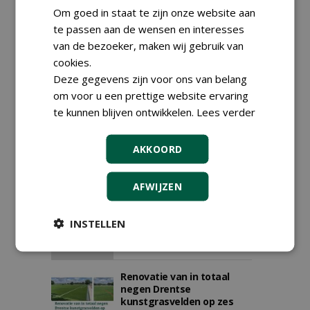
nieuwe velden op
Om goed in staat te zijn onze website aan
01-11-2025
197 sec
te passen aan de wensen en interesses
van de bezoeker, maken wij gebruik van
cookies.
Sportveldbeheer
Deze gegevens zijn voor ons van belang
professionaliseren met
om voor u een prettige website ervaring
gemeentelijke regie
te kunnen blijven ontwikkelen.
Lees verder
30-10-2025
285 sec
AKKOORD
Antea Sport saneert en
AFWIJZEN
bouwt in Assen
29-09-2025
190 sec
INSTELLEN
Renovatie van in totaal
negen Drentse
kunstgrasvelden op zes