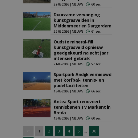
29-05-2026 | NIEUWS
60 sec
Duurzame vervanging
kunstgrasvelden in
Middenmeer en Durgerdam
26-05-2026 | NIEUWS
61 sec
Oudste mineral-fill
kunstgrasveld opnieuw
goedgekeurd na acht jaar
intensief gebruik
21-05-2026 | NIEUWS
57 sec
Sportpark Andijk vernieuwd
met korfbal-, tennis- en
padelfaciliteiten
18-05-2026 | NIEUWS
66 sec
Antea Sport renoveert
tennisbanen TV Markant in
Breda
13-05-2026 | NIEUWS
60 sec
...
1
2
3
4
5
36