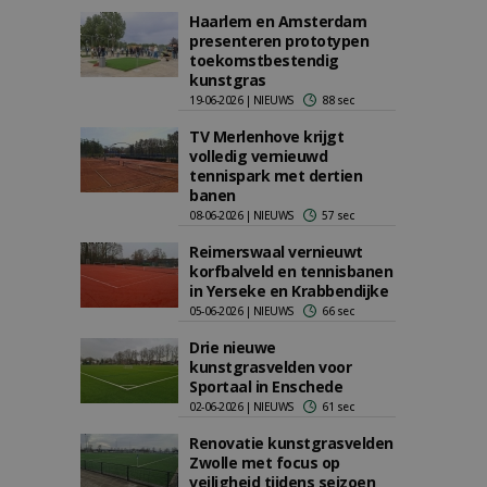
Haarlem en Amsterdam
presenteren prototypen
toekomstbestendig
kunstgras
19-06-2026 | NIEUWS
88 sec
TV Merlenhove krijgt
volledig vernieuwd
tennispark met dertien
banen
08-06-2026 | NIEUWS
57 sec
Reimerswaal vernieuwt
korfbalveld en tennisbanen
in Yerseke en Krabbendijke
05-06-2026 | NIEUWS
66 sec
Drie nieuwe
kunstgrasvelden voor
Sportaal in Enschede
02-06-2026 | NIEUWS
61 sec
Renovatie kunstgrasvelden
Zwolle met focus op
veiligheid tijdens seizoen