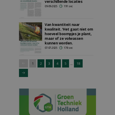
verschillende locaties
09-09-2025
191 sec
Van kwantiteit naar
kwaliteit. 'Het gaat niet om
hoeveel boompjes je plant,
maar of ze volwassen
kunnen worden.
07-07-2025
178 sec
...
1
2
3
4
5
18