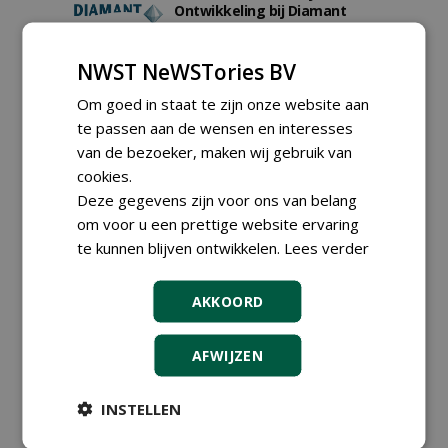
Ontwikkeling bij Diamant
groep Groen Xtra
30-07-2026
NWST NeWSTories BV
Proefveldmedewerker/
Chauffeur
Om goed in staat te zijn onze website aan
landbouwmachines bij DSV
te passen aan de wensen en interesses
zaden Nederland B.V.
27-07-2026, Ven-Zelderheide
van de bezoeker, maken wij gebruik van
Kasmedewerker (fulltime) bij
cookies.
DSV zaden Nederland B.V.
Deze gegevens zijn voor ons van belang
27-07-2026, Ven-Zelderheide
om voor u een prettige website ervaring
Allround
te kunnen blijven ontwikkelen.
Lees verder
magazijnmedewerker
(fulltime) bij DSV zaden
Nederland B.V.
AKKOORD
27-07-2026, Ven Zelderheide
Adviseur openbaar groen,
AFWIJZEN
sportvelden & golfbanen bij
Vos Capelle
27-07-2026, Sprang-Capelle
INSTELLEN
meer Groene Banen