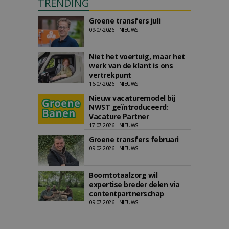
TRENDING
Groene transfers juli
09-07-2026 | NIEUWS
Niet het voertuig, maar het
werk van de klant is ons
vertrekpunt
16-07-2026 | NIEUWS
Nieuw vacaturemodel bij
NWST geïntroduceerd:
Vacature Partner
17-07-2026 | NIEUWS
Groene transfers februari
09-02-2026 | NIEUWS
Boomtotaalzorg wil
expertise breder delen via
contentpartnerschap
09-07-2026 | NIEUWS