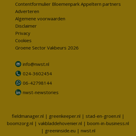
Contentformulier Bloemenpark Appeltern partners
Adverteren
Algemene voorwaarden
Disclaimer
Privacy
Cookies
Groene Sector Vakbeurs 2026
info@nwst.nl
024-3602454
06-42798144
nwst-newstories
fieldmanager.nl
|
greenkeeper.nl
|
stad-en-groen.nl
|
boomzorg.nl
|
vakbladdehovenier.nl
|
boom-in-business.nl
|
greeninside.eu
|
nwst.nl