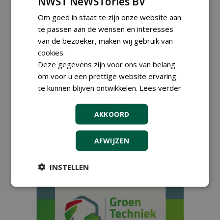
NWST NeWSTories BV
Om goed in staat te zijn onze website aan
te passen aan de wensen en interesses
van de bezoeker, maken wij gebruik van
Jos van Boheemen:
'Opkweken in paperpots
cookies.
bevalt beter'
Deze gegevens zijn voor ons van belang
30-01-2023
210 sec
om voor u een prettige website ervaring
te kunnen blijven ontwikkelen.
Lees verder
OptiPlug bezorgt kweker
AKKOORD
een vliegende start van de
teelt
01-11-2022
AFWIJZEN
269 sec
INSTELLEN