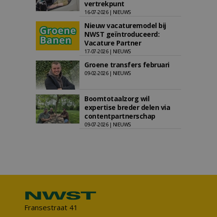
vertrekpunt
16-07-2026 | NIEUWS
Nieuw vacaturemodel bij
NWST geïntroduceerd:
Vacature Partner
17-07-2026 | NIEUWS
Groene transfers februari
09-02-2026 | NIEUWS
Boomtotaalzorg wil
expertise breder delen via
contentpartnerschap
09-07-2026 | NIEUWS
Fransestraat 41