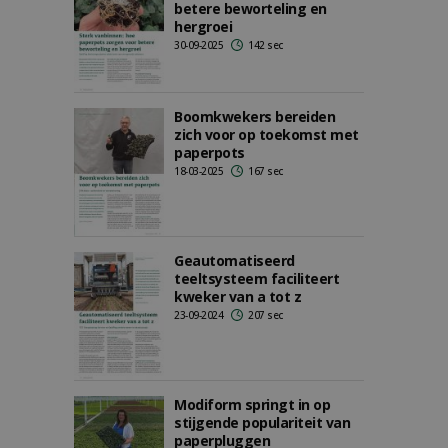
betere beworteling en
hergroei
30-09-2025
142 sec
Boomkwekers bereiden
zich voor op toekomst met
paperpots
18-03-2025
167 sec
Geautomatiseerd
teeltsysteem faciliteert
kweker van a tot z
23-09-2024
207 sec
Modiform springt in op
stijgende populariteit van
paperpluggen