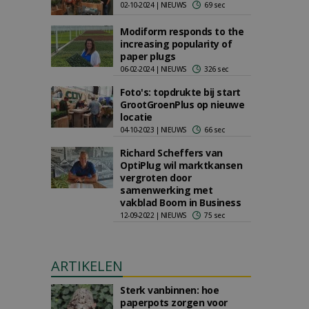
02-10-2024 | NIEUWS
69 sec
Modiform responds to the
increasing popularity of
paper plugs
06-02-2024 | NIEUWS
326 sec
Foto's: topdrukte bij start
GrootGroenPlus op nieuwe
locatie
04-10-2023 | NIEUWS
66 sec
Richard Scheffers van
OptiPlug wil marktkansen
vergroten door
samenwerking met
vakblad Boom in Business
12-09-2022 | NIEUWS
75 sec
ARTIKELEN
Sterk vanbinnen: hoe
paperpots zorgen voor