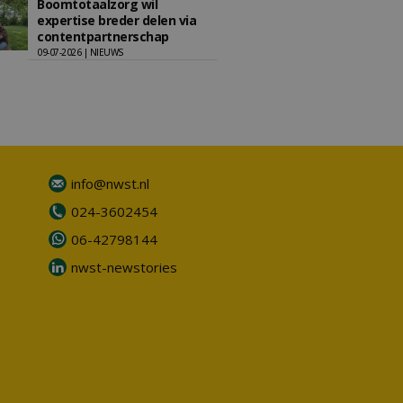
Boomtotaalzorg wil
expertise breder delen via
contentpartnerschap
09-07-2026 | NIEUWS
info@nwst.nl
024-3602454
06-42798144
nwst-newstories