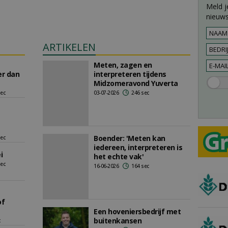
Meld j
nieuws
ARTIKELEN
Meten, zagen en
er dan
interpreteren tijdens
Midzomeravond Yuverta
sec
03-07-2026
246 sec
Boender: 'Meten kan
sec
iedereen, interpreteren is
i
het echte vak'
sec
16-06-2026
164 sec
of
Een hoveniersbedrijf met
buitenkansen
c