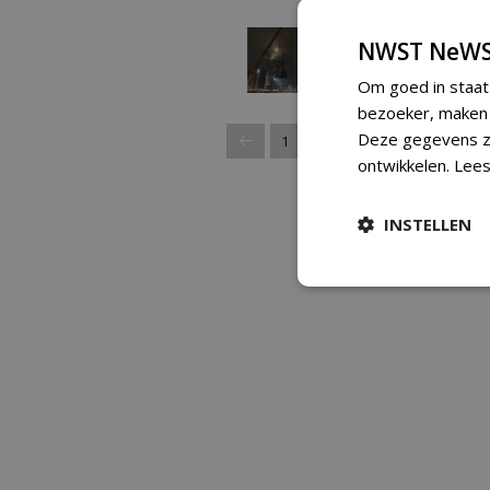
16-03-2026 | NIEUWS
68 
Verplanting van vier
NWST NeWS
platanen in hartje
Rotterdam
Om goed in staat
05-02-2026 | NIEUWS
52 
bezoeker, maken w
Deze gegevens zi
...
1
2
3
4
5
8
ontwikkelen.
Lees
INSTELLEN