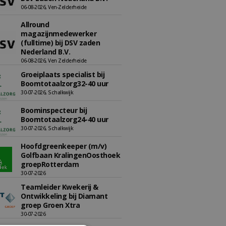
06-08-2026, Ven-Zelderheide
Allround
magazijnmedewerker
(fulltime) bij DSV zaden
Nederland B.V.
06-08-2026, Ven Zelderheide
Groeiplaats specialist bij
Boomtotaalzorg32-40 uur
30-07-2026, Schalkwijk
Boominspecteur bij
Boomtotaalzorg24-40 uur
30-07-2026, Schalkwijk
Hoofdgreenkeeper (m/v)
Golfbaan KralingenOosthoek
groepRotterdam
30-07-2026
Teamleider Kwekerij &
Ontwikkeling bij Diamant
groep Groen Xtra
30-07-2026