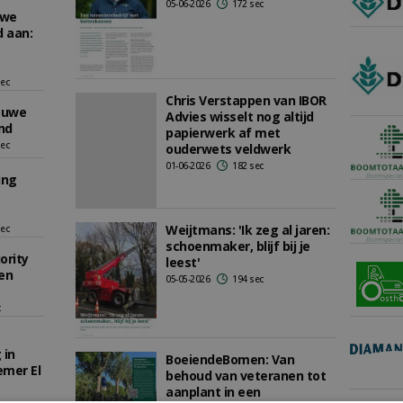
05-06-2026
172 sec
uwe
 aan:
sec
Chris Verstappen van IBOR
euwe
Advies wisselt nog altijd
nd
papierwerk af met
sec
ouderwets veldwerk
01-06-2026
182 sec
ing
Weijtmans: 'Ik zeg al jaren:
sec
schoenmaker, blijf bij je
ority
leest'
en
05-05-2026
194 sec
c
 in
BoeiendeBomen: Van
mer El
behoud van veteranen tot
aanplant in een