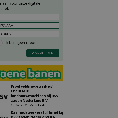
e aan voor onze digitale
brief.
Proefveldmedewerker/
Chauffeur
landbouwmachines bij DSV
zaden Nederland B.V.
06-08-2026, Ven-Zelderheide
Kasmedewerker (fulltime) bij
DSV zaden Nederland B.V.