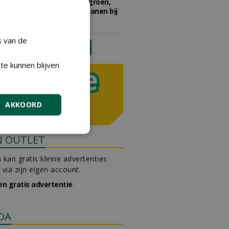
Adviseur openbaar groen,
sportvelden & golfbanen bij
Vos Capelle
27-07-2026, Sprang-Capelle
s van de
meer Groene Banen
te kunnen blijven
AKKOORD
N OUTLET
 kan gratis kleine advertenties
 via zijn eigen account.
en gratis advertentie
DA