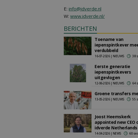
E:
info@idverde.nl
W:
www.idverde.nl/
BERICHTEN
Toename van
iepenspintkever me
verdubbeld
16-07-2026 | NIEUWS
38 
Eerste generatie
iepenspintkevers
uitgevlogen
12-06-2026 | NIEUWS
64 
Groene transfers me
13-05-2026 | NIEUWS
55 
Joost Heemskerk
appointed new CEO 
idverde Netherlands
14-04-2026 | NEWS
60 se