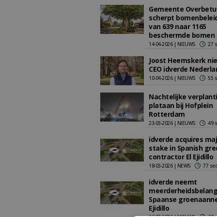
Gemeente Overbet
scherpt bomenbeleid
van 639 naar 1165
beschermde bomen
14-04-2026 | NIEUWS
27 
Joost Heemskerk ni
CEO idverde Nederla
10-04-2026 | NIEUWS
55 
Nachtelijke verplant
plataan bij Hofplein
Rotterdam
23-03-2026 | NIEUWS
49 
idverde acquires maj
stake in Spanish gre
contractor El Ejidillo
18-03-2026 | NEWS
77 se
idverde neemt
meerderheidsbelang
Spaanse groenaanne
Ejidillo