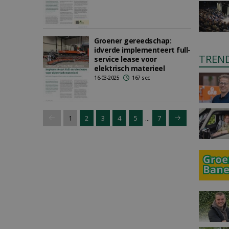
Groener gereedschap:
idverde implementeert full-
TREN
service lease voor
elektrisch materieel
16-03-2025
167 sec
...
1
2
3
4
5
7