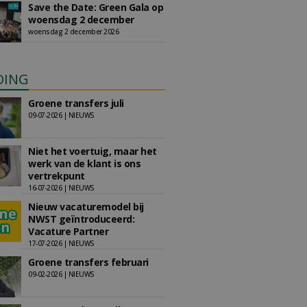
Save the Date: Green Gala op
woensdag 2 december
woensdag 2 december 2026
DING
Groene transfers juli
09-07-2026 | NIEUWS
Niet het voertuig, maar het
werk van de klant is ons
vertrekpunt
16-07-2026 | NIEUWS
Nieuw vacaturemodel bij
NWST geïntroduceerd:
Vacature Partner
17-07-2026 | NIEUWS
Groene transfers februari
09-02-2026 | NIEUWS