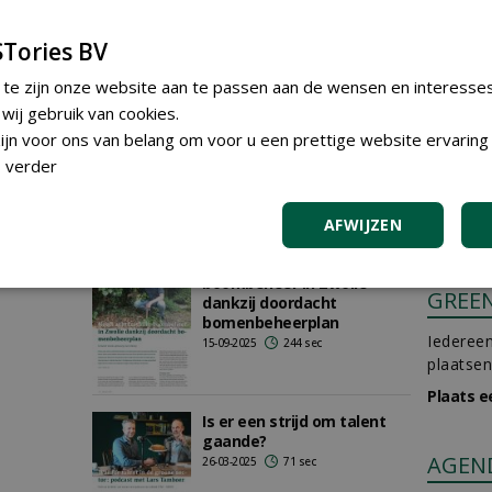
sec
veranderend stedelijk
landschap
Tories BV
21-01-2026
154 sec
 te zijn onze website aan te passen aan de wensen en interesse
sec
Leerlingenaantal
ij gebruik van cookies.
hoveniersopleiding Zeeland
jn voor ons van belang om voor u een prettige website ervaring 
stijgt met ruim 60%
 verder
12-12-2025
196 sec
AFWIJZEN
Nooit achterstallig
boombeheer in Zwolle
GREE
dankzij doordacht
bomenbeheerplan
Iedereen
15-09-2025
244 sec
plaatsen
Plaats e
Is er een strijd om talent
gaande?
AGEN
26-03-2025
71 sec