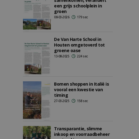
samenkomen, verandert
een grijs schoolplein in
groen
08-03-2026
179 sec
De Van Harte School in
Houten omgetoverd tot
groene oase
13-08-2025
224 sec
Bomen shoppen in Italië is
vooral een kwestie van
timing
27-03-2025
158 sec
Transparantie, slimme
inkoop en voorraadbeheer