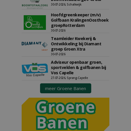
30-07-2026, Schalkwijk
Hoofdgreenkeeper (m/v)
Golfbaan KralingenOosthoek
groepRotterdam
30-07-2026
Teamleider Kwekerij &
Ontwikkeling bij Diamant
groep Groen Xtra
30-07-2026
Adviseur openbaar groen,
sportvelden & golfbanen bij
Vos Capelle
27-07-2026, Sprang-Capelle
meer Groene Banen