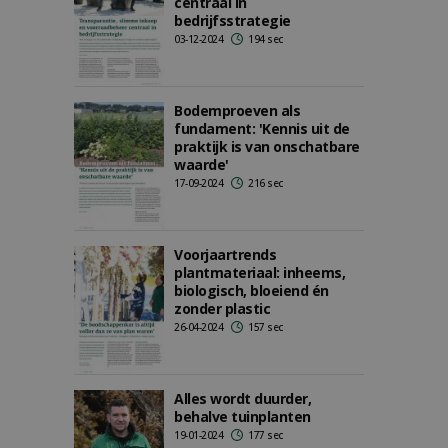
centraal in
bedrijfsstrategie
03-12-2024
194 sec
Bodemproeven als
fundament: 'Kennis uit de
praktijk is van onschatbare
waarde'
17-09-2024
216 sec
Voorjaartrends
plantmateriaal: inheems,
biologisch, bloeiend én
zonder plastic
26-04-2024
157 sec
Alles wordt duurder,
behalve tuinplanten
19-01-2024
177 sec