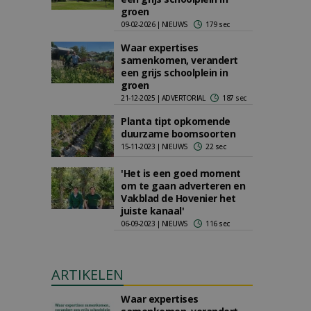
groen
09-02-2026 | NIEUWS
179 sec
Waar expertises
samenkomen, verandert
een grijs schoolplein in
groen
21-12-2025 | ADVERTORIAL
187 sec
Planta tipt opkomende
duurzame boomsoorten
15-11-2023 | NIEUWS
22 sec
'Het is een goed moment
om te gaan adverteren en
Vakblad de Hovenier het
juiste kanaal'
06-09-2023 | NIEUWS
116 sec
ARTIKELEN
Waar expertises