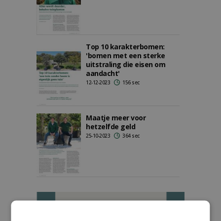
Top 10 karakterbomen:
'bomen met een sterke
uitstraling die eisen om
aandacht'
12-12-2023
156 sec
Maatje meer voor
hetzelfde geld
25-10-2023
364 sec