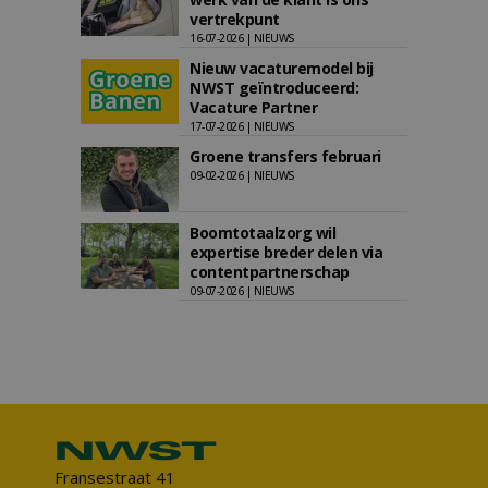
vertrekpunt
16-07-2026 | NIEUWS
Nieuw vacaturemodel bij
NWST geïntroduceerd:
Vacature Partner
17-07-2026 | NIEUWS
Groene transfers februari
09-02-2026 | NIEUWS
Boomtotaalzorg wil
expertise breder delen via
contentpartnerschap
09-07-2026 | NIEUWS
Fransestraat 41