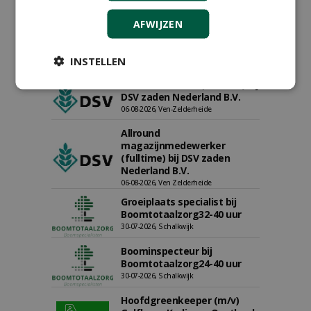
Proefveldmedewerker/
AFWIJZEN
Chauffeur
landbouwmachines bij DSV
zaden Nederland B.V.
INSTELLEN
06-08-2026, Ven-Zelderheide
Kasmedewerker (fulltime) bij
DSV zaden Nederland B.V.
06-08-2026, Ven-Zelderheide
Allround
magazijnmedewerker
(fulltime) bij DSV zaden
Nederland B.V.
06-08-2026, Ven Zelderheide
Groeiplaats specialist bij
Boomtotaalzorg32-40 uur
30-07-2026, Schalkwijk
Boominspecteur bij
Boomtotaalzorg24-40 uur
30-07-2026, Schalkwijk
Hoofdgreenkeeper (m/v)