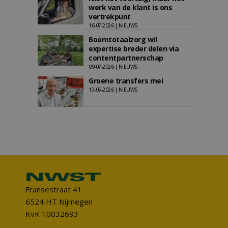
werk van de klant is ons
vertrekpunt
16-07-2026 | NIEUWS
Boomtotaalzorg wil
expertise breder delen via
contentpartnerschap
09-07-2026 | NIEUWS
Groene transfers mei
13-05-2026 | NIEUWS
Fransestraat 41
6524 HT Nijmegen
KvK 10032693