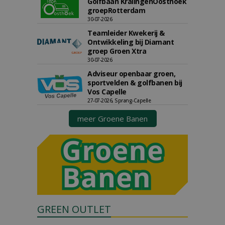
Golfbaan KralingenOosthoek
groepRotterdam
30-07-2026
Teamleider Kwekerij &
Ontwikkeling bij Diamant
groep Groen Xtra
30-07-2026
Adviseur openbaar groen,
sportvelden & golfbanen bij
Vos Capelle
27-07-2026, Sprang-Capelle
meer Groene Banen
GREEN OUTLET