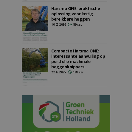
Harsma ONE: praktische
oplossing voor lastig
bereikbare heggen
10-05-2026
89 sec
Compacte Harsma ONE:
interessante aanvulling op
portfolio machinale
heggenknippers
22-12-2025
181 sec