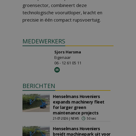
groensector, combineert deze
technologische vooruitloper, kracht en
precisie in één compact rupsvoertuig.
MEDEWERKERS
Sjors Harsma
Eigenaar
06 - 12 61 05 11
BERICHTEN
Henselmans Hoveniers
expands machinery fleet
for larger green
maintenance projects
21-07-2026 | NEWS
50 sec
Henselmans Hoveniers
breidt machinepark uit voor