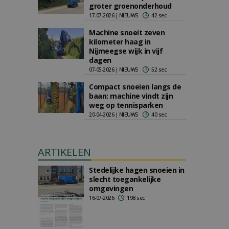
groter groenonderhoud
17-07-2026 | NIEUWS
42 sec
Machine snoeit zeven
kilometer haag in
Nijmeegse wijk in vijf
dagen
07-05-2026 | NIEUWS
52 sec
Compact snoeien langs de
baan: machine vindt zijn
weg op tennisparken
20-04-2026 | NIEUWS
40 sec
ARTIKELEN
Stedelijke hagen snoeien in
slecht toegankelijke
omgevingen
16-07-2026
198 sec