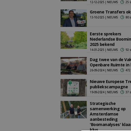
12-12-2025 | NIEUWS
25 
Groene Transfers ok
13-10-2025 | NIEUWS
80 
Eerste sprekers
Nederlandse Boomi
2025 bekend
14-01-2025 | NIEUWS
92 
Dag twee van de Va
Openbare Ruimte in 
26-09-2024 | NIEUWS
472
Nieuwe Europese T
publiekscampagne
19-09-2024 | NIEUWS
37 
Strategische
samenwerking op
Amsterdamse
aanbesteding
'Boomanalyses' klaa
klus