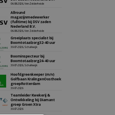
06-08-2026, Ven-Zelderheide
Allround
magazijnmedewerker
(fulltime) bij DSV zaden
Nederland B.V.
06-08-2026, Ven Zelderheide
Groeiplaats specialist bij
Boomtotaalzorg32-40 uur
30-07-2026, Schalkwijk
Boominspecteur bij
Boomtotaalzorg24-40 uur
30-07-2026, Schalkwijk
Hoofdgreenkeeper (m/v)
Golfbaan KralingenOosthoek
groepRotterdam
30-07-2026
Teamleider Kwekerij &
Ontwikkeling bij Diamant
groep Groen Xtra
30-07-2026