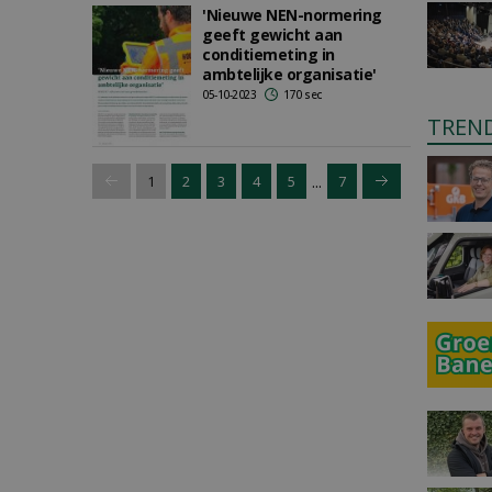
'Nieuwe NEN-normering
geeft gewicht aan
conditiemeting in
ambtelijke organisatie'
05-10-2023
170 sec
TREN
...
1
2
3
4
5
7