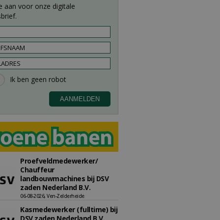
e aan voor onze digitale
brief.
Proefveldmedewerker/
Chauffeur
landbouwmachines bij DSV
zaden Nederland B.V.
06-08-2026, Ven-Zelderheide
Kasmedewerker (fulltime) bij
DSV zaden Nederland B.V.