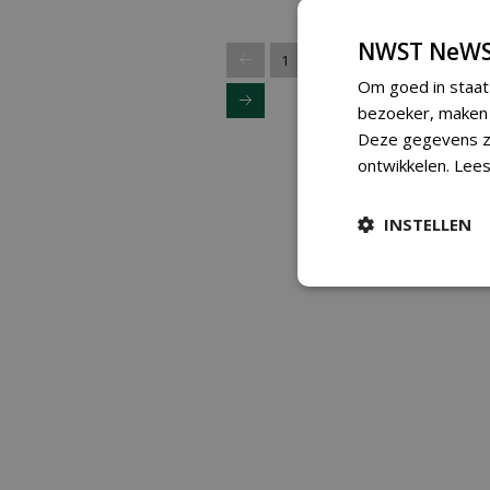
17-07-2024 | NIEUWS
102
NWST NeWS
...
1
2
3
4
5
11
Om goed in staat
bezoeker, maken w
Deze gegevens zi
ontwikkelen.
Lees
INSTELLEN