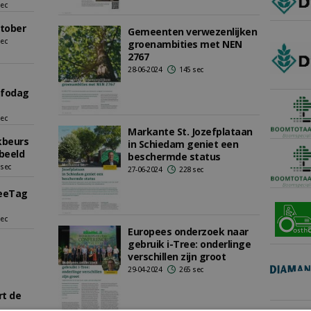
sec
tober
Gemeenten verwezenlijken
sec
groenambities met NEN
2767
28-06-2024
145 sec
nfodag
sec
Markante St. Jozefplataan
kbeurs
in Schiedam geniet een
beeld
beschermde status
 sec
27-06-2024
228 sec
reeTag
sec
Europees onderzoek naar
gebruik i-Tree: onderlinge
verschillen zijn groot
29-04-2024
265 sec
rt de