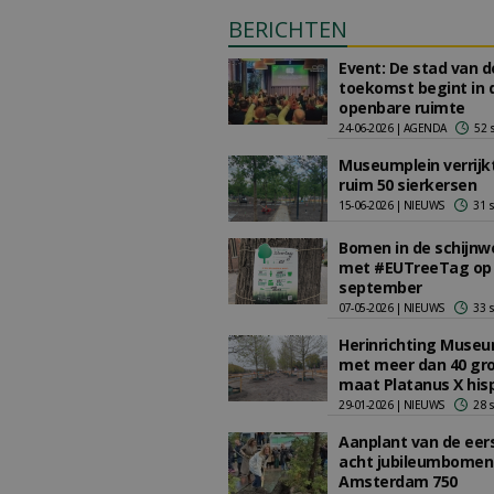
BERICHTEN
Event: De stad van d
toekomst begint in 
openbare ruimte
24-06-2026 | AGENDA
52 
Museumplein verrijk
ruim 50 sierkersen
15-06-2026 | NIEUWS
31 
Bomen in de schijnw
met #EUTreeTag op
september
07-05-2026 | NIEUWS
33 
Herinrichting Museu
met meer dan 40 gr
maat Platanus X his
29-01-2026 | NIEUWS
28 
Aanplant van de eer
acht jubileumbomen
Amsterdam 750