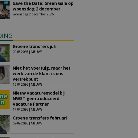
Save the Date: Green Gala op
woensdag 2 december
woensdag 2 december 2026
DING
Groene transfers juli
09-07-2026 | NIEUWS
Niet het voertuig, maar het
werk van de klant is ons
vertrekpunt
16-07-2026 | NIEUWS
Nieuw vacaturemodel bij
NWST geïntroduceerd:
Vacature Partner
17-07-2026 | NIEUWS
Groene transfers februari
09-02-2026 | NIEUWS