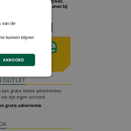
Adviseur openbaar groen,
sportvelden & golfbanen bij
Vos Capelle
27-07-2026, Sprang-Capelle
s van de
meer Groene Banen
te kunnen blijven
AKKOORD
N OUTLET
 kan gratis kleine advertenties
 via zijn eigen account.
en gratis advertentie
DA