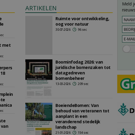
Meld j
ARTIKELEN
nieuws
e
Ruimte voor ontwikkeling,
de
oog voor natuur
30-07-2026
96 sec
sec
t met
sec
Boominfodag 2026: van
juridische bomenzaken tot
erpers
datagedreven
 18
bomenbeheer
13-03-2026
209 sec
sec
mplein
ote
panica
BoeiendeBomen: Van
behoud van veteranen tot
sec
aanplant in een
ste
veranderend stedelijk
 van
landschap
21-01-2026
154 sec