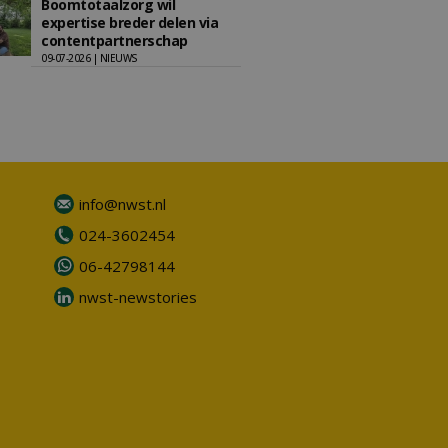
Boomtotaalzorg wil
expertise breder delen via
contentpartnerschap
09-07-2026 | NIEUWS
info@nwst.nl
024-3602454
06-42798144
nwst-newstories