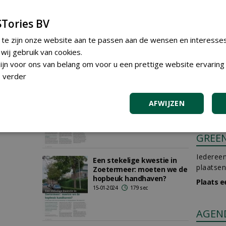
 sec
Dora waarschuwt voor
Tories BV
dikrandtonderzwam
22-04-2024
185 sec
 te zijn onze website aan te passen aan de wensen en interesse
ij gebruik van cookies.
jn voor ons van belang om voor u een prettige website ervaring 
 verder
Wat is er te vinden op de
Nationale Klimaat Expo?
AFWIJZEN
01-04-2024
201 sec
GREE
Iedereen
Een stekelige kwestie in
plaatsen
Zoetermeer: moeten we de
hopbeuk handhaven?
Plaats e
15-01-2024
179 sec
AGEN