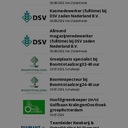
06-08-2026, Ven-Zelderheide
Kasmedewerker (fulltime) bij
DSV zaden Nederland B.V.
06-08-2026, Ven-Zelderheide
Allround
magazijnmedewerker
(fulltime) bij DSV zaden
Nederland B.V.
06-08-2026, Ven Zelderheide
Groeiplaats specialist bij
Boomtotaalzorg32-40 uur
30-07-2026, Schalkwijk
Boominspecteur bij
Boomtotaalzorg24-40 uur
30-07-2026, Schalkwijk
Hoofdgreenkeeper (m/v)
Golfbaan KralingenOosthoek
groepRotterdam
30-07-2026
Teamleider Kwekerij &
Ontwikkeling bij Diamant