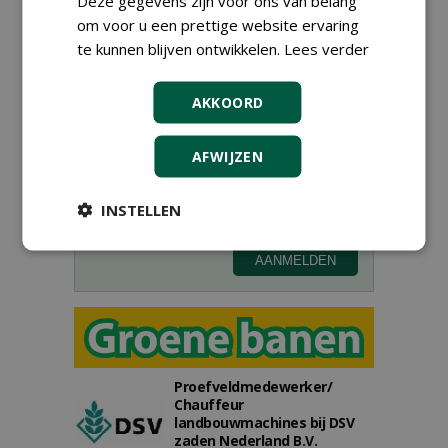
Deze gegevens zijn voor ons van belang
om voor u een prettige website ervaring
te kunnen blijven ontwikkelen.
Lees verder
Meld je aan voor onze digitale
nieuwsbrief.
AKKOORD
AFWIJZEN
INSTELLEN
Proefveldmedewerker/
Chauffeur
landbouwmachines bij DSV
zaden Nederland B.V.