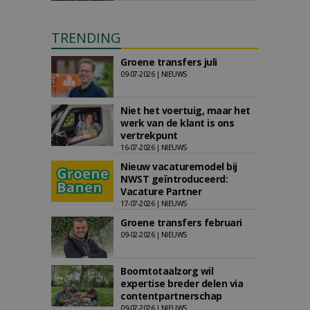
TRENDING
Groene transfers juli
09-07-2026 | NIEUWS
Niet het voertuig, maar het
werk van de klant is ons
vertrekpunt
16-07-2026 | NIEUWS
Nieuw vacaturemodel bij
NWST geïntroduceerd:
Vacature Partner
17-07-2026 | NIEUWS
Groene transfers februari
09-02-2026 | NIEUWS
Boomtotaalzorg wil
expertise breder delen via
contentpartnerschap
09-07-2026 | NIEUWS