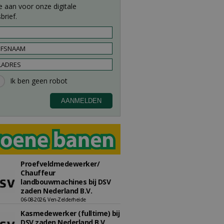
e aan voor onze digitale
brief.
Proefveldmedewerker/
Chauffeur
landbouwmachines bij DSV
zaden Nederland B.V.
06-08-2026, Ven-Zelderheide
Kasmedewerker (fulltime) bij
DSV zaden Nederland B.V.