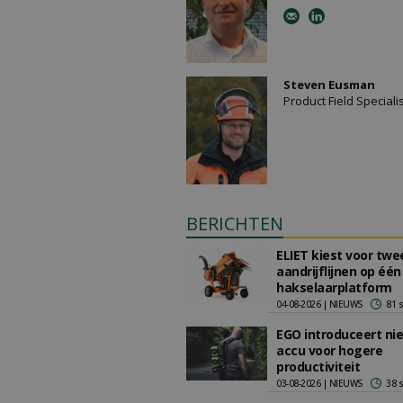
Steven Eusman
Product Field Speciali
BERICHTEN
ELIET kiest voor twe
aandrijflijnen op één
hakselaarplatform
04-08-2026 | NIEUWS
81 
EGO introduceert ni
accu voor hogere
productiviteit
03-08-2026 | NIEUWS
38 