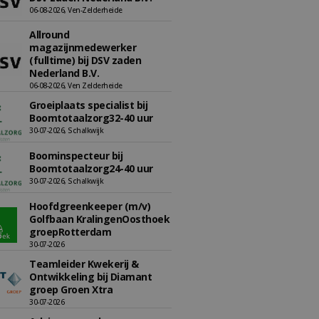
06-08-2026, Ven-Zelderheide
Allround
magazijnmedewerker
(fulltime) bij DSV zaden
Nederland B.V.
06-08-2026, Ven Zelderheide
Groeiplaats specialist bij
Boomtotaalzorg32-40 uur
30-07-2026, Schalkwijk
Boominspecteur bij
Boomtotaalzorg24-40 uur
30-07-2026, Schalkwijk
Hoofdgreenkeeper (m/v)
Golfbaan KralingenOosthoek
groepRotterdam
30-07-2026
Teamleider Kwekerij &
Ontwikkeling bij Diamant
groep Groen Xtra
30-07-2026