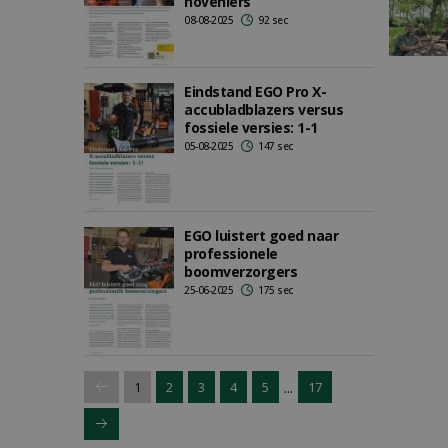
hoveniers
08-08-2025
92 sec
Eindstand EGO Pro X-
accubladblazers versus
fossiele versies: 1-1
05-08-2025
147 sec
EGO luistert goed naar
professionele
boomverzorgers
25-06-2025
175 sec
...
1
2
3
4
5
17