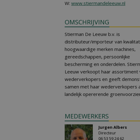
W:
www.stiermandeleeuw.nl
OMSCHRIJVING
Stierman De Leeuw b.v. is
distributeur/importeur van kwalitat
hoogwaardige merken machines,
gereedschappen, persoonlijke
bescherming en onderdelen. Stier
Leeuw verkoopt haar assortiment 
wederverkopers en geeft demonst
samen met haar wederverkopers 
landelijk opererende groenvoorzie
MEDEWERKERS
Jurgen Albers
Directeur
06 53 59 24 62