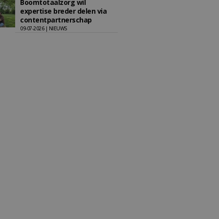
Boomtotaalzorg wil
expertise breder delen via
contentpartnerschap
09-07-2026 | NIEUWS