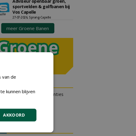
Adviseur openbaar groen,
sportvelden & golfbanen bij
Vos Capelle
27-07-2026, Sprang-Capelle
meer Groene Banen
s van de
N OUTLET
te kunnen blijven
 kan gratis kleine advertenties
 via zijn eigen account.
en gratis advertentie
AKKOORD
DA