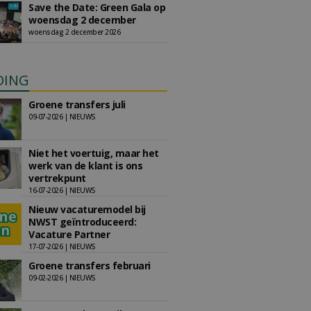
Save the Date: Green Gala op
woensdag 2 december
woensdag 2 december 2026
DING
Groene transfers juli
09-07-2026 | NIEUWS
Niet het voertuig, maar het
werk van de klant is ons
vertrekpunt
16-07-2026 | NIEUWS
Nieuw vacaturemodel bij
NWST geïntroduceerd:
Vacature Partner
17-07-2026 | NIEUWS
Groene transfers februari
09-02-2026 | NIEUWS