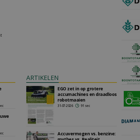
st
ARTIKELEN
e
EGO zet in op grotere
accumachines en draadloos
robotmaaien
sec
31-07-2026
91 sec
euwe
Accuvermogen vs. benzine:
sec
mythes vs. Realiteit