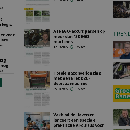
21-09-2025
314 sec
sec
t
ategic
Alle EGO-accu's passen op
TREN
er voor
meer dan 130 EGO-
iers
machines
sec
12-09-2025
175 sec
kig
 nog
sec
Totale gazonverjonging
met een Eliet DZC-
doorzaaimachine
29-08-2025
165 sec
Vakblad de Hovenier
lanceert een speciale
praktische AI-cursus voor