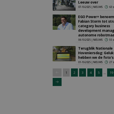
Leeuw over
07-10-2025 | NIEUWS
63 
EGO Power+ benoem
Fabian Storm tot str
category business
development manag
autonome robotmaa
06-10-2025 | NIEUWS
55 
Terugblik Nationale
Hoveniersdag: Geluk
hebben we de foto's
01-10-2025 | NIEUWS
27 
...
1
2
3
4
5
19