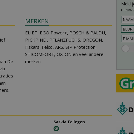
Meld j
nieuws
MERKEN
ELIET, EGO Power+, POSCH & PALDU,
ief
PICKPINE , PFLANZFUCHS, OREGON,
Fiskars, Felco, ARS, SIP Protection,
STICOMFORT, OX-ON en veel andere
man De
merken
via
raties
aan
ners.
Saskia Tellegen