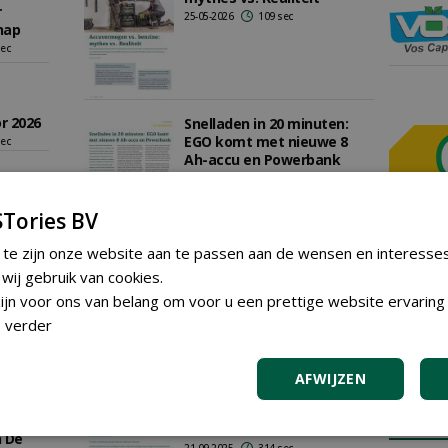
r
25-05-2026
109 sec
hap
sec
r 2026
Snelladen in 20 minuten:
EGO komt met nieuwe 8
sec
Ah-accu en Powerbank
euwe
06-03-2026
110 sec
'
Tories BV
sec
 te zijn onze website aan te passen aan de wensen en interesse
EGO neemt Stierman De
GREE
ij gebruik van cookies.
Leeuw over: wat verandert
r 2026
jn voor ons van belang om voor u een prettige website ervaring 
er?
Iedereen
sec
 verder
26-11-2025
123 sec
plaatsen
vaties
Plaats e
AFWIJZEN
 sec
Wat kun je verwachten in
AGEN
Utrecht?
 De