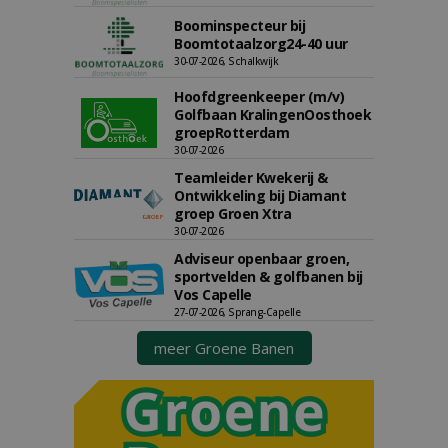
Boominspecteur bij
Boomtotaalzorg24-40 uur
30-07-2026, Schalkwijk
Hoofdgreenkeeper (m/v)
Golfbaan KralingenOosthoek
groepRotterdam
30-07-2026
Teamleider Kwekerij &
Ontwikkeling bij Diamant
groep Groen Xtra
30-07-2026
Adviseur openbaar groen,
sportvelden & golfbanen bij
Vos Capelle
27-07-2026, Sprang-Capelle
meer Groene Banen