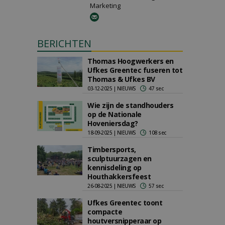
Marketing
BERICHTEN
Thomas Hoogwerkers en
Ufkes Greentec fuseren tot
Thomas & Ufkes BV
03-12-2025 | NIEUWS
47 sec
Wie zijn de standhouders
op de Nationale
Hoveniersdag?
18-09-2025 | NIEUWS
108 sec
Timbersports,
sculptuurzagen en
kennisdeling op
Houthakkersfeest
26-08-2025 | NIEUWS
57 sec
Ufkes Greentec toont
compacte
houtversnipperaar op