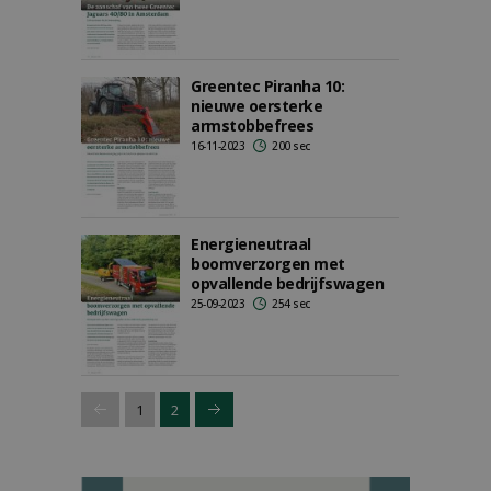
Greentec Piranha 10:
nieuwe oersterke
armstobbefrees
16-11-2023
200 sec
Energieneutraal
boomverzorgen met
opvallende bedrijfswagen
25-09-2023
254 sec
1
2