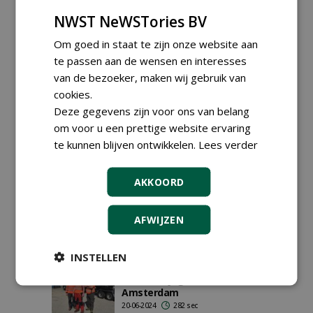
03-03-2025
276 sec
NWST NeWSTories BV
Om goed in staat te zijn onze website aan
te passen aan de wensen en interesses
Twintigjarig Ufkes
van de bezoeker, maken wij gebruik van
Greentec focust op nieuwe,
slimme toepassingen
cookies.
10-09-2024
213 sec
Deze gegevens zijn voor ons van belang
om voor u een prettige website ervaring
te kunnen blijven ontwikkelen.
Lees verder
Niet op de vingers van één
hand te tellen ...
AKKOORD
07-09-2024
156 sec
AFWIJZEN
INSTELLEN
De aanschaf van twee
Greentec Jaguars 40/80 in
Amsterdam
20-06-2024
282 sec