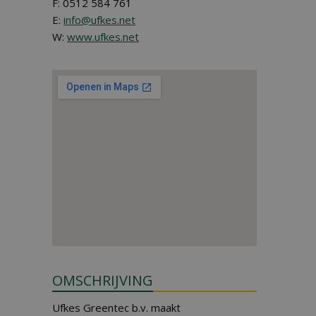
F: 0512 584 761
E:
info@ufkes.net
W:
www.ufkes.net
OMSCHRIJVING
Ufkes Greentec b.v. maakt