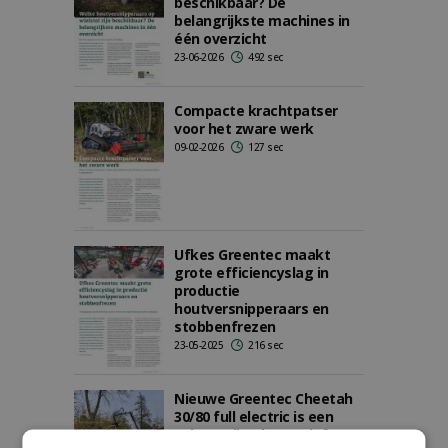
beschikbaar? De
belangrijkste machines in
één overzicht
23-06-2026
492 sec
Compacte krachtpatser
voor het zware werk
09-02-2026
127 sec
Ufkes Greentec maakt
grote efficiencyslag in
productie
houtversnipperaars en
stobbenfrezen
23-05-2025
216 sec
Nieuwe Greentec Cheetah
30/80 full electric is een
volwaardig alternatief