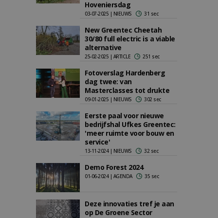
Hoveniersdag
03-07-2025 | NIEUWS
31 sec
New Greentec Cheetah
30/80 full electric is a viable
alternative
25-02-2025 | ARTICLE
251 sec
Fotoverslag Hardenberg
dag twee: van
Masterclasses tot drukte
09-01-2025 | NIEUWS
302 sec
Eerste paal voor nieuwe
bedrijfshal Ufkes Greentec:
'meer ruimte voor bouw en
service'
13-11-2024 | NIEUWS
32 sec
Demo Forest 2024
01-06-2024 | AGENDA
35 sec
Deze innovaties tref je aan
op De Groene Sector