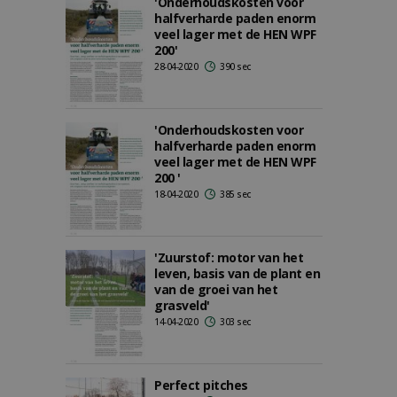
'Onderhoudskosten voor
halfverharde paden enorm
veel lager met de HEN WPF
200'
28-04-2020
390 sec
'Onderhoudskosten voor
halfverharde paden enorm
veel lager met de HEN WPF
200 '
18-04-2020
385 sec
'Zuurstof: motor van het
leven, basis van de plant en
van de groei van het
grasveld'
14-04-2020
303 sec
Perfect pitches