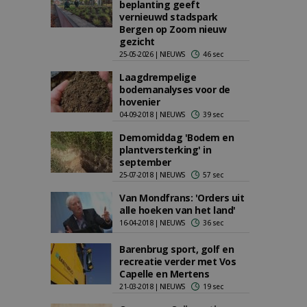
beplanting geeft
vernieuwd stadspark
Bergen op Zoom nieuw
gezicht
25-05-2026 | NIEUWS
46 sec
Laagdrempelige
bodemanalyses voor de
hovenier
04-09-2018 | NIEUWS
39 sec
Demomiddag 'Bodem en
plantversterking' in
september
25-07-2018 | NIEUWS
57 sec
Van Mondfrans: 'Orders uit
alle hoeken van het land'
16-04-2018 | NIEUWS
36 sec
Barenbrug sport, golf en
recreatie verder met Vos
Capelle en Mertens
21-03-2018 | NIEUWS
19 sec