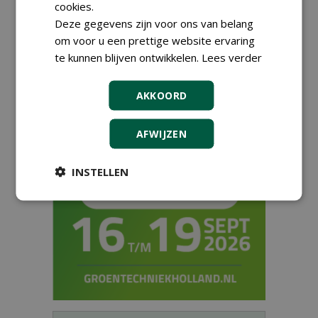
vernieuwender?
cookies.
01-12-2016
12 sec
Deze gegevens zijn voor ons van belang
om voor u een prettige website ervaring
te kunnen blijven ontwikkelen.
Lees verder
1
2
AKKOORD
AFWIJZEN
INSTELLEN