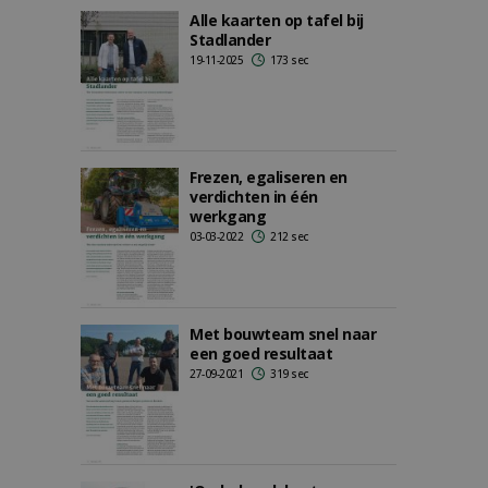
Alle kaarten op tafel bij
Stadlander
19-11-2025
173 sec
Frezen, egaliseren en
verdichten in één
werkgang
03-03-2022
212 sec
Met bouwteam snel naar
een goed resultaat
27-09-2021
319 sec