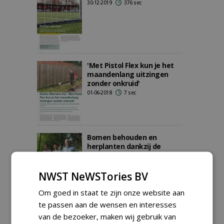
30-12-2019
376 sec
'Met Pistol Flex kun je het
maandenlang uitzingen
zonder onkruid'
01-06-2018
7 sec
Bomen behouden en
herplanten dankzij de
Bomenmakelaar
01-06-2017
9 sec
NWST NeWSTories BV
Om goed in staat te zijn onze website aan
te passen aan de wensen en interesses
Zaailingen en zetstammen
van de bezoeker, maken wij gebruik van
- mag het iets