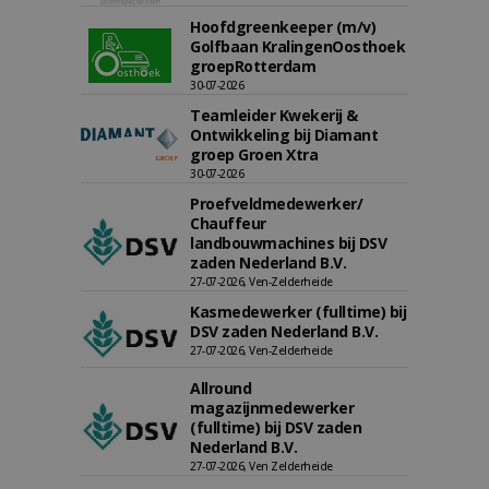
Hoofdgreenkeeper (m/v)
Golfbaan KralingenOosthoek
groepRotterdam
30-07-2026
Teamleider Kwekerij &
Ontwikkeling bij Diamant
groep Groen Xtra
30-07-2026
Proefveldmedewerker/
Chauffeur
landbouwmachines bij DSV
zaden Nederland B.V.
27-07-2026, Ven-Zelderheide
Kasmedewerker (fulltime) bij
DSV zaden Nederland B.V.
27-07-2026, Ven-Zelderheide
Allround
magazijnmedewerker
(fulltime) bij DSV zaden
Nederland B.V.
27-07-2026, Ven Zelderheide