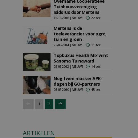
Overname Coöperatieve
Tuinbouwvereniging
Isidorus door Mertens
15-12-2016 | NIEUWS
22 sec
Mertens is de
toeleverancier voor agro,
tuin en groen
22-09-2014 | NIEUWS
11 sec
Topbuxus Health Mix wint
Sanoma Tuinaward
02-06-2012 | NIEUWS
14 sec
Nog twee masker APK-
dagen bij GO-partners
05-02-2010 | NIEUWS
45 sec
1
2
ARTIKELEN