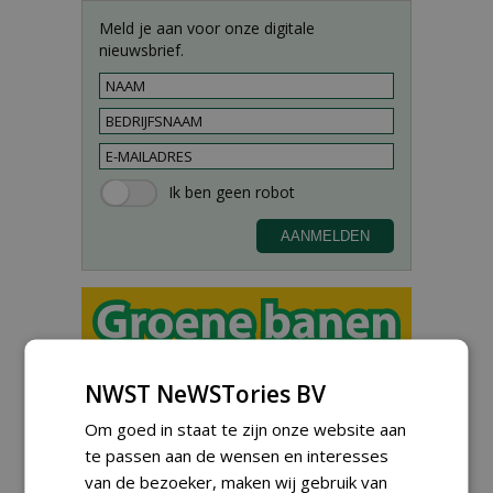
Meld je aan voor onze digitale
nieuwsbrief.
Proefveldmedewerker/
NWST NeWSTories BV
Chauffeur
landbouwmachines bij DSV
Om goed in staat te zijn onze website aan
zaden Nederland B.V.
te passen aan de wensen en interesses
06-08-2026, Ven-Zelderheide
van de bezoeker, maken wij gebruik van
Kasmedewerker (fulltime) bij