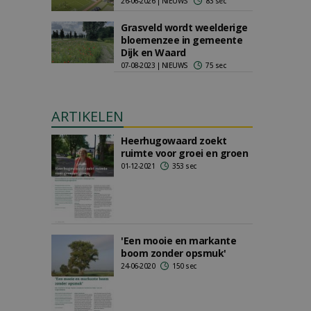
26-06-2026 | NIEUWS
83 sec
Grasveld wordt weelderige
bloemenzee in gemeente
Dijk en Waard
07-08-2023 | NIEUWS
75 sec
ARTIKELEN
Heerhugowaard zoekt
ruimte voor groei en groen
01-12-2021
353 sec
'Een mooie en markante
boom zonder opsmuk'
24-06-2020
150 sec