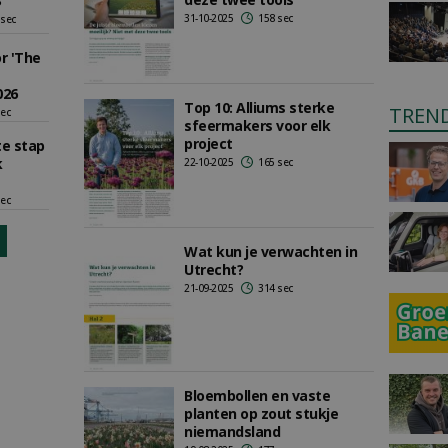
3
31-10-2025
158 sec
 sec
or 'The
026
Top 10: Alliums sterke
TREN
sec
sfeermakers voor elk
project
te stap
k
22-10-2025
165 sec
sec
Wat kun je verwachten in
Utrecht?
21-09-2025
314 sec
Bloembollen en vaste
planten op zout stukje
niemandsland