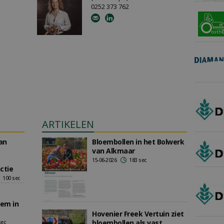
0252 373 762
ARTIKELEN
van
Bloembollen in het Bolwerk
van Alkmaar
15-06-2026
183 sec
ctie
100 sec
em in
Hovenier Freek Vertuin ziet
bloembollen als vast
sec