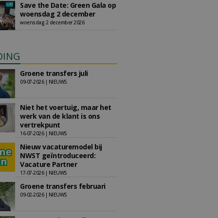
Save the Date: Green Gala op
woensdag 2 december
woensdag 2 december 2026
DING
Groene transfers juli
09-07-2026 | NIEUWS
Niet het voertuig, maar het
werk van de klant is ons
vertrekpunt
16-07-2026 | NIEUWS
Nieuw vacaturemodel bij
NWST geïntroduceerd:
Vacature Partner
17-07-2026 | NIEUWS
Groene transfers februari
09-02-2026 | NIEUWS