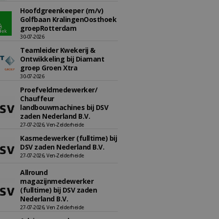
Hoofdgreenkeeper (m/v)
Golfbaan KralingenOosthoek
groepRotterdam
30-07-2026
Teamleider Kwekerij &
Ontwikkeling bij Diamant
groep Groen Xtra
30-07-2026
Proefveldmedewerker/
Chauffeur
landbouwmachines bij DSV
zaden Nederland B.V.
27-07-2026, Ven-Zelderheide
Kasmedewerker (fulltime) bij
DSV zaden Nederland B.V.
27-07-2026, Ven-Zelderheide
Allround
magazijnmedewerker
(fulltime) bij DSV zaden
Nederland B.V.
27-07-2026, Ven Zelderheide