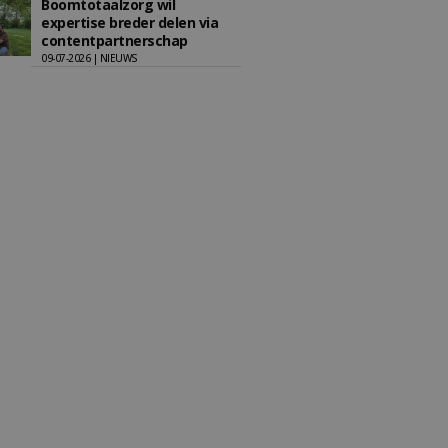
Boomtotaalzorg wil
expertise breder delen via
contentpartnerschap
09-07-2026 | NIEUWS