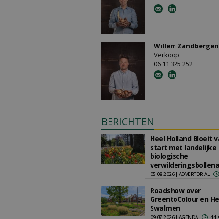
Willem Zandbergen
Verkoop
06 11 325 252
BERICHTEN
Heel Holland Bloeit 
start met landelijke
biologische
verwilderingsbollena
05-08-2026 | ADVERTORIAL
Roadshow over
GreentoColour en He
Swalmen
09-07-2026 | AGENDA
44 