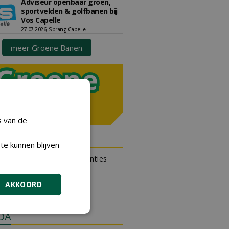
Adviseur openbaar groen,
sportvelden & golfbanen bij
Vos Capelle
27-07-2026, Sprang-Capelle
meer Groene Banen
s van de
N OUTLET
te kunnen blijven
 kan gratis kleine advertenties
 via zijn eigen account.
AKKOORD
en gratis advertentie
DA