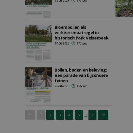
19-08-2025
177 sec
Bloembollen als
verkeersmaatregel in
historisch Park Velserbeek
14-06-2025
173 sec
Bollen, baden en beleving:
een parade van bijzondere
tuinen
26-04-2025
156 sec
...
1
2
3
4
5
7