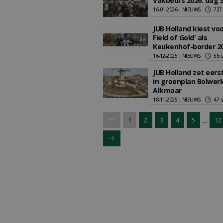
Vakbeurs 2026: dag 
16-01-2026 | NIEUWS
727
JUB Holland kiest vo
Field of Gold' als
Keukenhof-border 2
16-12-2025 | NIEUWS
56 
JUB Holland zet eers
in groenplan Bolwer
Alkmaar
18-11-2025 | NIEUWS
47 
...
1
2
3
4
5
12