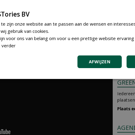
Tories BV
V naar NWST t.a.v. Lieke van der Weijde:
lieke@nwst.nl
 te zijn onze website aan te passen aan de wensen en interesse
ij gebruik van cookies.
jn voor ons van belang om voor u een prettige website ervaring 
 verder
AFWIJZEN
GREE
Iedereen
plaatsen
Plaats e
AGEN