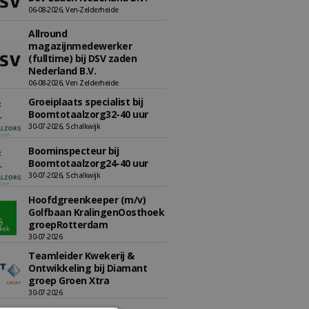
06-08-2026, Ven-Zelderheide
Allround
magazijnmedewerker
(fulltime) bij DSV zaden
Nederland B.V.
06-08-2026, Ven Zelderheide
Groeiplaats specialist bij
Boomtotaalzorg32-40 uur
30-07-2026, Schalkwijk
Boominspecteur bij
Boomtotaalzorg24-40 uur
30-07-2026, Schalkwijk
Hoofdgreenkeeper (m/v)
Golfbaan KralingenOosthoek
groepRotterdam
30-07-2026
Teamleider Kwekerij &
Ontwikkeling bij Diamant
groep Groen Xtra
30-07-2026