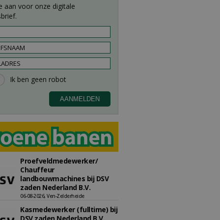
e aan voor onze digitale
brief.
Proefveldmedewerker/
Chauffeur
landbouwmachines bij DSV
zaden Nederland B.V.
06-08-2026, Ven-Zelderheide
Kasmedewerker (fulltime) bij
DSV zaden Nederland B.V.