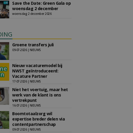
Save the Date: Green Gala op
woensdag 2 december
woensdag 2 december 2026
DING
Groene transfers juli
09-07-2026 | NIEUWS
Nieuw vacaturemodel bij
NWST geïntroduceerd:
Vacature Partner
17-07-2026 | NIEUWS
Niet het voertuig, maar het
werk van de klant is ons
vertrekpunt
16-07-2026 | NIEUWS
Boomtotaalzorg wil
expertise breder delen via
contentpartnerschap
09-07-2026 | NIEUWS