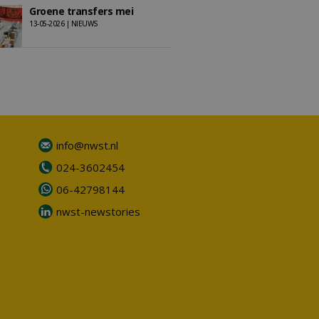
Groene transfers mei
13-05-2026 | NIEUWS
info@nwst.nl
024-3602454
06-42798144
nwst-newstories