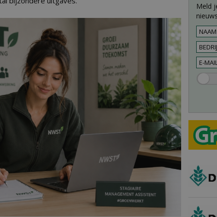
al bijzondere uitgaves.
Meld j
nieuws