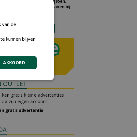
Adviseur openbaar groen,
sportvelden & golfbanen bij
Vos Capelle
27-07-2026, Sprang-Capelle
s van de
meer Groene Banen
te kunnen blijven
AKKOORD
N OUTLET
 kan gratis kleine advertenties
 via zijn eigen account.
en gratis advertentie
DA