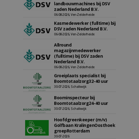
landbouwmachines bij DSV
zaden Nederland B.V.
06-08-2026, Ven-Zelderheide
Kasmedewerker (fulltime) bij
DSV zaden Nederland B.V.
06-08-2026, Ven-Zelderheide
Allround
magazijnmedewerker
(fulltime) bij DSV zaden
Nederland B.V.
06-08-2026, Ven Zelderheide
Groeiplaats specialist bij
Boomtotaalzorg32-40 uur
30-07-2026, Schalkwijk
Boominspecteur bij
Boomtotaalzorg24-40 uur
30-07-2026, Schalkwijk
Hoofdgreenkeeper (m/v)
Golfbaan KralingenOosthoek
groepRotterdam
30-07-2026