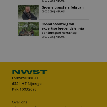
17-07-2026 | NIEUWS
Groene transfers februari
09-02-2026 | NIEUWS
Boomtotaalzorg wil
expertise breder delen via
contentpartnerschap
09-07-2026 | NIEUWS
Fransestraat 41
6524 HT Nijmegen
KvK 10032693
Over ons