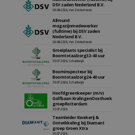
DSV zaden Nederland B.V.
06-08-2026, Ven-Zelderheide
Allround
magazijnmedewerker
(fulltime) bij DSV zaden
Nederland B.V.
06-08-2026, Ven Zelderheide
Groeiplaats specialist bij
Boomtotaalzorg32-40 uur
30-07-2026, Schalkwijk
Boominspecteur bij
Boomtotaalzorg24-40 uur
30-07-2026, Schalkwijk
Hoofdgreenkeeper (m/v)
Golfbaan KralingenOosthoek
groepRotterdam
30-07-2026
Teamleider Kwekerij &
Ontwikkeling bij Diamant
groep Groen Xtra
30-07-2026