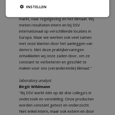
Nic Boerboom
"Het veredelen van nieuwe rassen vergt
INSTELLEN
een vooruitziende blik. Wij kijken naar de
markt, naar regelgeving en het klimaat. Wij
meten resultaten intern en bij DSV
internationaal op verschillende locaties in
Europa. Maar we werken ook veel samen
met onze klanten door het aanleggen van
demo's. Met deze praktijkervaringen
ontwikkelen wij onze zaden door, om ze
constant te verbeteren en geschikt te
maken voor ons (veranderende) klimaat."
laboratory analyst
Birgit Wildmann
"Bij DSV werkt één op de drie collega's in
onderzoek en veredeling. Onze producten
worden constant getest en onderzocht.
Niet enkel intern, maar ook extern en door