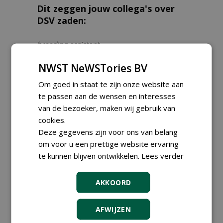
Dit zeggen jouw collega's over
DSV zaden:
breeding assistant
Yvonne Nielen
NWST NeWSTories BV
"Met het breeding team werken wij
constant aan het (door-)ontwikkelen van
Om goed in staat te zijn onze website aan
onze rassen. Ons werk is een combinatie
te passen aan de wensen en interesses
van proefveldtechniek en teelttechniek; ook
van de bezoeker, maken wij gebruik van
werken wij veel samen met DSV research:
cookies.
ons eigen laboratorium. DSV heeft een
Deze gegevens zijn voor ons van belang
uitgebreid areaal aan proefpercelen op
om voor u een prettige website ervaring
diverse locaties op en om Landgoed
te kunnen blijven ontwikkelen.
Lees verder
Zelder. Werken in de buitenlucht, in en met
de natuur, maakt dat er geen dag
AKKOORD
hetzelfde is!"
AFWIJZEN
breeder forage crops