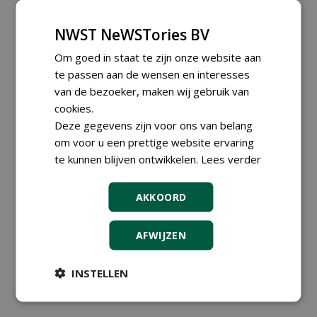
Rubrieken
NWST NeWSTories BV
Om goed in staat te zijn onze website aan
Alle rubrieken
te passen aan de wensen en interesses
Tijdschriften (losse exemplaren)
van de bezoeker, maken wij gebruik van
Fieldmanager
cookies.
Greenkeeper
Stad + Groen
Deze gegevens zijn voor ons van belang
Boomzorg
om voor u een prettige website ervaring
De Hovenier
te kunnen blijven ontwikkelen.
Lees verder
Boom in Business
kennismiddag 'Natuurlijke stappen
naar meer biodiversiteit'
AKKOORD
Entreeticket
Sponsor
Boeken
AFWIJZEN
INSTELLEN