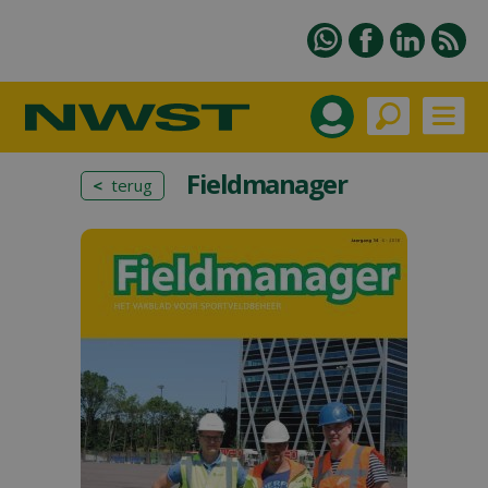
Fieldmanager
<
terug