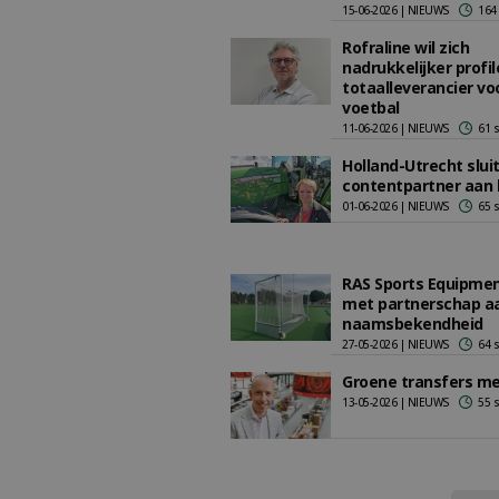
15-06-2026 | NIEUWS
164
Rofraline wil zich
nadrukkelijker profil
totaalleverancier vo
voetbal
11-06-2026 | NIEUWS
61 
Holland-Utrecht sluit
contentpartner aan 
01-06-2026 | NIEUWS
65 
RAS Sports Equipme
met partnerschap a
naamsbekendheid
27-05-2026 | NIEUWS
64 
Groene transfers me
13-05-2026 | NIEUWS
55 