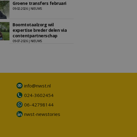
Groene transfers februari
09-02-2026 | NIEUWS
Boomtotaalzorg wil
expertise breder delen via
contentpartnerschap
09-07-2026 | NIEUWS
info@nwst.nl
024-3602454
06-42798144
nwst-newstories