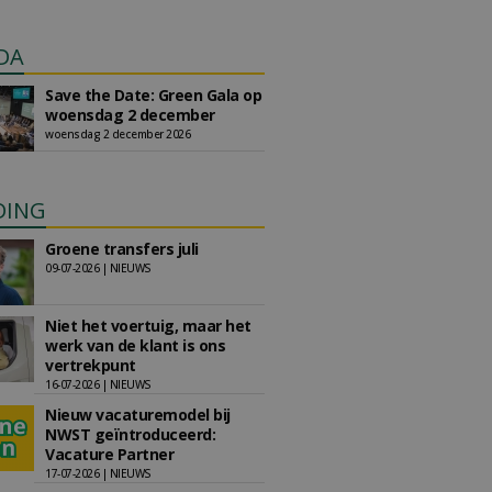
DA
Save the Date: Green Gala op
woensdag 2 december
woensdag 2 december 2026
DING
Groene transfers juli
09-07-2026 | NIEUWS
Niet het voertuig, maar het
werk van de klant is ons
vertrekpunt
16-07-2026 | NIEUWS
Nieuw vacaturemodel bij
NWST geïntroduceerd:
Vacature Partner
17-07-2026 | NIEUWS