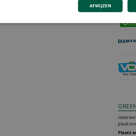
AFWIJZEN
GREE
Iedereen
plaatsen
Plaats e