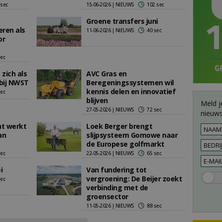
 sec
15-06-2026 | NIEUWS
102 sec
Groene transfers juni
eren als
11-06-2026 | NIEUWS
40 sec
or
sec
 zich als
AVC Gras en
bij NWST
Beregeningssystemen wil
kennis delen en innovatief
sec
blijven
Meld j
27-05-2026 | NIEUWS
72 sec
nieuws
nt werkt
Loek Berger brengt
an
slijpsysteem Gomowe naar
de Europese golfmarkt
sec
22-05-2026 | NIEUWS
65 sec
i
Van fundering tot
vergroening: De Beijer zoekt
sec
verbinding met de
groensector
11-05-2026 | NIEUWS
88 sec