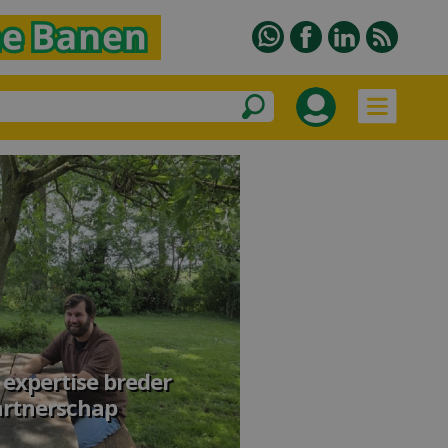
 expertise breder
artnerschap