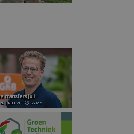
 transfers juli
026 | NIEUWS
56 sec