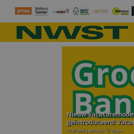
Nieuw vacaturemodel
geïntroduceerd: Vaca
17-07-2026 | NIEUWS
62 sec