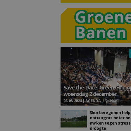
Save the Date: Green Gala o
woensdag 2 december
03-08-2026 | AGENDA
64 sec
Slim beregenen help
natuurgras beter be
maken tegen stress
droogte