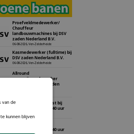
Proefveldmedewerker/
Chauffeur
landbouwmachines bij DSV
zaden Nederland B.V.
06-08-2026, Ven-Zelderheide
Kasmedewerker (fulltime) bij
DSV zaden Nederland B.V.
06-08-2026, Ven-Zelderheide
Allround
magazijnmedewerker
(fulltime) bij DSV zaden
Nederland B.V.
06-08-2026, Ven Zelderheide
s van de
Groeiplaats specialist bij
Boomtotaalzorg32-40 uur
30-07-2026, Schalkwijk
te kunnen blijven
Boominspecteur bij
Boomtotaalzorg24-40 uur