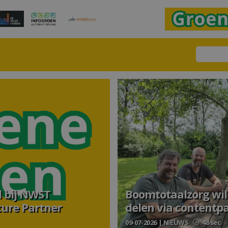
 bij NWST
Boomtotaalzorg wil
ture Partner
delen via contentp
09-07-2026 | NIEUWS
48 sec