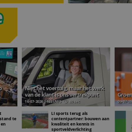
p
Niet het voertuig, maar het werk
van de klant is ons vertrekpunt
Groene
16-07-2026 | NIEUWS
80 sec
09-07-2
t
LI sports terug als
stand te
contentpartner: bouwen aan
 en
kwaliteit en kennis in
sportveldverlichting