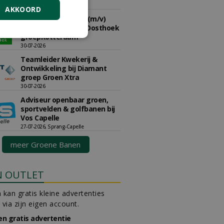
30-07-2026, Schalkwijk
AKKOORD
Hoofdgreenkeeper (m/v)
Golfbaan KralingenOosthoek
groepRotterdam
30-07-2026
Teamleider Kwekerij &
Ontwikkeling bij Diamant
groep Groen Xtra
30-07-2026
Adviseur openbaar groen,
sportvelden & golfbanen bij
Vos Capelle
27-07-2026, Sprang-Capelle
meer Groene Banen
N OUTLET
 kan gratis kleine advertenties
 via zijn eigen account.
en gratis advertentie