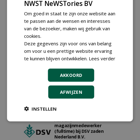
NWST NeWSTories BV
Om goed in staat te zijn onze website aan
te passen aan de wensen en interesses
van de bezoeker, maken wij gebruik van
cookies.
Deze gegevens zijn voor ons van belang
om voor u een prettige website ervaring
te kunnen blijven ontwikkelen.
Lees verder
Proefveldmedewerker/
Chauffeur
AKKOORD
landbouwmachines bij DSV
zaden Nederland B.V.
06-08-2026, Ven-Zelderheide
AFWIJZEN
Kasmedewerker (fulltime) bij
DSV zaden Nederland B.V.
INSTELLEN
06-08-2026, Ven-Zelderheide
Allround
magazijnmedewerker
(fulltime) bij DSV zaden
Nederland B.V.