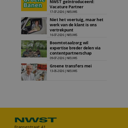
NWST geïntroduceerd:
Vacature Partner
17-07-2026 | NIEUWS
Niet het voertuig, maar het
werk van de klant is ons
vertrekpunt
16-07-2026 | NIEUWS
Boomtotaalzorg wil
expertise breder delen via
contentpartnerschap
09-07-2026 | NIEUWS
Groene transfers mei
13-05-2026 | NIEUWS
Fransestraat 41