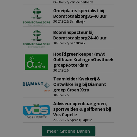
06-08-2026, Ven Zelderheide
Groeiplaats specialist bij
Boomtotaalzorg32-40 uur
30-07-2026, Schalkwijk
Boominspecteur bij
Boomtotaalzorg24-40 uur
30-07-2026, Schalkwijk
Hoofdgreenkeeper (m/v)
Golfbaan KralingenOosthoek
groepRotterdam
30-07-2026
Teamleider Kwekerij &
Ontwikkeling bij Diamant
groep Groen Xtra
30-07-2026
Adviseur openbaar groen,
sportvelden & golfbanen bij
Vos Capelle
27-07-2026, Sprang-Capelle
meer Groene Banen