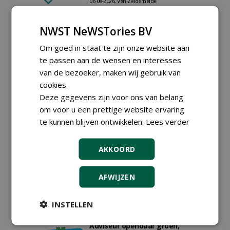
06-08-2026, Ven-Zelderheide
Allround
magazijnmedewerker
NWST NeWSTories BV
(fulltime) bij DSV zaden
Nederland B.V.
Om goed in staat te zijn onze website aan
06-08-2026, Ven Zelderheide
te passen aan de wensen en interesses
Groeiplaats specialist bij
van de bezoeker, maken wij gebruik van
Boomtotaalzorg32-40 uur
cookies.
30-07-2026, Schalkwijk
Deze gegevens zijn voor ons van belang
Boominspecteur bij
om voor u een prettige website ervaring
Boomtotaalzorg24-40 uur
te kunnen blijven ontwikkelen.
Lees verder
30-07-2026, Schalkwijk
Hoofdgreenkeeper (m/v)
AKKOORD
Golfbaan KralingenOosthoek
groepRotterdam
30-07-2026
AFWIJZEN
Teamleider Kwekerij &
Ontwikkeling bij Diamant
groep Groen Xtra
INSTELLEN
30-07-2026
Adviseur openbaar groen,