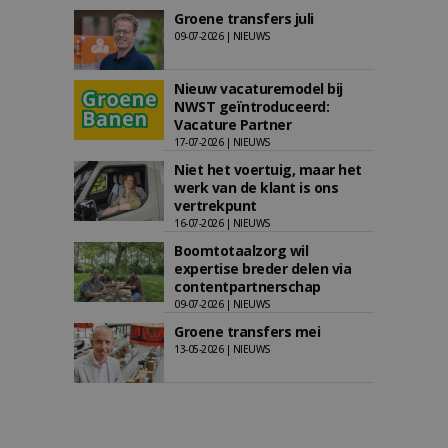
Groene transfers juli
09-07-2026 | NIEUWS
Nieuw vacaturemodel bij
NWST geïntroduceerd:
Vacature Partner
17-07-2026 | NIEUWS
Niet het voertuig, maar het
werk van de klant is ons
vertrekpunt
16-07-2026 | NIEUWS
Boomtotaalzorg wil
expertise breder delen via
contentpartnerschap
09-07-2026 | NIEUWS
Groene transfers mei
13-05-2026 | NIEUWS