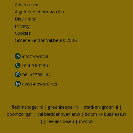
Adverteren
Algemene voorwaarden
Disclaimer
Privacy
Cookies
Groene Sector Vakbeurs 2026
info@nwst.nl
024-3602454
06-42798144
nwst-newstories
fieldmanager.nl
|
greenkeeper.nl
|
stad-en-groen.nl
|
boomzorg.nl
|
vakbladdehovenier.nl
|
boom-in-business.nl
|
greeninside.eu
|
nwst.nl