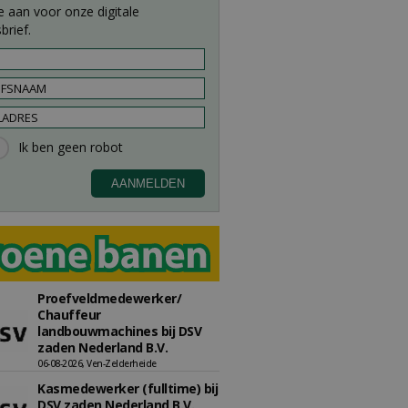
e aan voor onze digitale
brief.
Proefveldmedewerker/
Chauffeur
landbouwmachines bij DSV
zaden Nederland B.V.
06-08-2026, Ven-Zelderheide
Kasmedewerker (fulltime) bij
DSV zaden Nederland B.V.