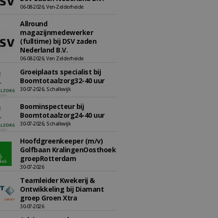
06-08-2026, Ven-Zelderheide
Allround
magazijnmedewerker
(fulltime) bij DSV zaden
Nederland B.V.
06-08-2026, Ven Zelderheide
Groeiplaats specialist bij
Boomtotaalzorg32-40 uur
30-07-2026, Schalkwijk
Boominspecteur bij
Boomtotaalzorg24-40 uur
30-07-2026, Schalkwijk
Hoofdgreenkeeper (m/v)
Golfbaan KralingenOosthoek
groepRotterdam
30-07-2026
Teamleider Kwekerij &
Ontwikkeling bij Diamant
groep Groen Xtra
30-07-2026