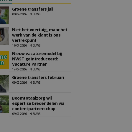
Groene transfers juli
09-07-2026 | NIEUWS
Niet het voertuig, maar het
werk van de klant is ons
vertrekpunt
16-07-2026 | NIEUWS
Nieuw vacaturemodel bij
NWST geïntroduceerd:
Vacature Partner
17-07-2026 | NIEUWS
Groene transfers februari
09-02-2026 | NIEUWS
Boomtotaalzorg wil
expertise breder delen via
contentpartnerschap
09-07-2026 | NIEUWS