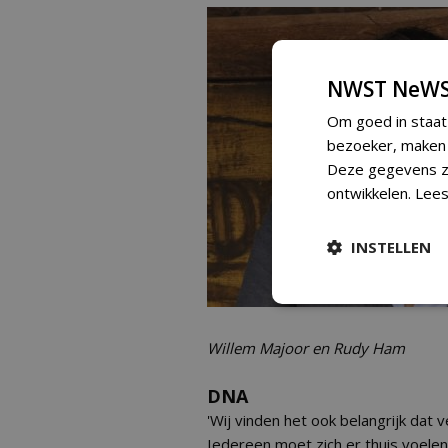
NWST NeWS
Om goed in staat
bezoeker, maken w
Deze gegevens zi
ontwikkelen.
Lees
INSTELLEN
Willem Majoor en Rudy Ham
DNA
'Wij vinden het ook belangrijk dat v
Iedereen moet zich er thuis voelen