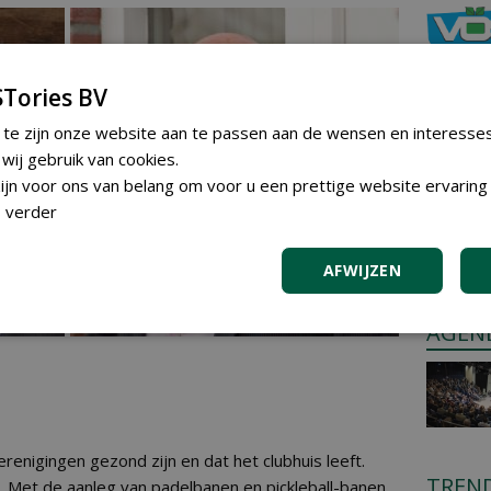
Tories BV
 te zijn onze website aan te passen aan de wensen en interesse
ij gebruik van cookies.
GREE
jn voor ons van belang om voor u een prettige website ervaring 
Iedereen
 verder
plaatsen
Plaats e
AFWIJZEN
AGEN
erenigingen gezond zijn en dat het clubhuis leeft.
TREN
. Met de aanleg van padelbanen en pickleball-banen