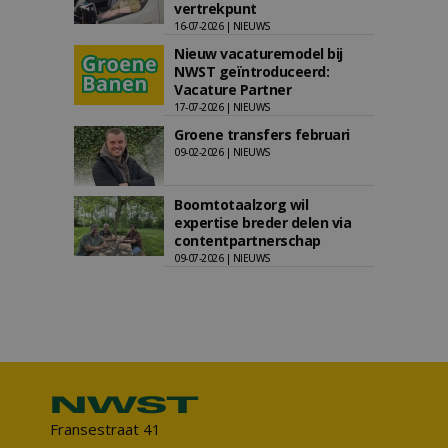
vertrekpunt
16-07-2026 | NIEUWS
Nieuw vacaturemodel bij
NWST geïntroduceerd:
Vacature Partner
17-07-2026 | NIEUWS
Groene transfers februari
09-02-2026 | NIEUWS
Boomtotaalzorg wil
expertise breder delen via
contentpartnerschap
09-07-2026 | NIEUWS
Fransestraat 41