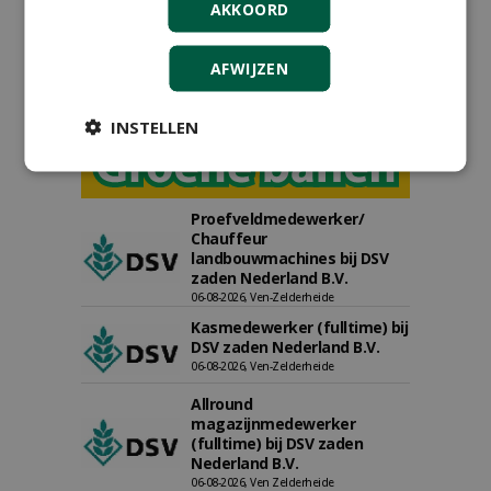
AKKOORD
AFWIJZEN
INSTELLEN
Proefveldmedewerker/
Chauffeur
landbouwmachines bij DSV
zaden Nederland B.V.
06-08-2026, Ven-Zelderheide
Kasmedewerker (fulltime) bij
DSV zaden Nederland B.V.
06-08-2026, Ven-Zelderheide
Allround
magazijnmedewerker
(fulltime) bij DSV zaden
Nederland B.V.
06-08-2026, Ven Zelderheide