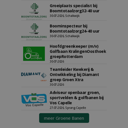
Groeiplaats specialist bij
Boomtotaalzorg32-40 uur
30-07-2026, Schalkwijk
Boominspecteur bij
Boomtotaalzorg24-40 uur
30-07-2026, Schalkwijk
Hoofdgreenkeeper (m/v)
Golfbaan KralingenOosthoek
groepRotterdam
30-07-2026
Teamleider Kwekerij &
Ontwikkeling bij Diamant
groep Groen Xtra
30-07-2026
Adviseur openbaar groen,
sportvelden & golfbanen bij
Vos Capelle
27-07-2026, Sprang-Capelle
meer Groene Banen