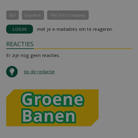
DLF
Expoline
The Toro Company
LOGIN
met je e-mailadres om te reageren.
REACTIES
Er zijn nog geen reacties.
tip de redactie