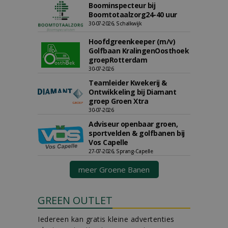
Boominspecteur bij
Boomtotaalzorg24-40 uur
30-07-2026, Schalkwijk
Hoofdgreenkeeper (m/v)
Golfbaan KralingenOosthoek
groepRotterdam
30-07-2026
Teamleider Kwekerij &
Ontwikkeling bij Diamant
groep Groen Xtra
30-07-2026
Adviseur openbaar groen,
sportvelden & golfbanen bij
Vos Capelle
27-07-2026, Sprang-Capelle
meer Groene Banen
GREEN OUTLET
Iedereen kan gratis kleine advertenties