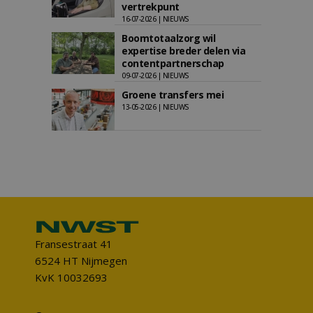
vertrekpunt
16-07-2026 | NIEUWS
Boomtotaalzorg wil
expertise breder delen via
contentpartnerschap
09-07-2026 | NIEUWS
Groene transfers mei
13-05-2026 | NIEUWS
Fransestraat 41
6524 HT Nijmegen
KvK 10032693