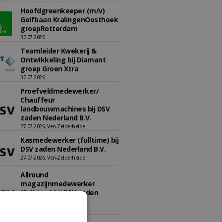
Hoofdgreenkeeper (m/v)
Golfbaan KralingenOosthoek
groepRotterdam
30-07-2026
Teamleider Kwekerij &
Ontwikkeling bij Diamant
groep Groen Xtra
30-07-2026
Proefveldmedewerker/
Chauffeur
landbouwmachines bij DSV
zaden Nederland B.V.
27-07-2026, Ven-Zelderheide
Kasmedewerker (fulltime) bij
DSV zaden Nederland B.V.
27-07-2026, Ven-Zelderheide
Allround
magazijnmedewerker
(fulltime) bij DSV zaden
Nederland B.V.
27-07-2026, Ven Zelderheide