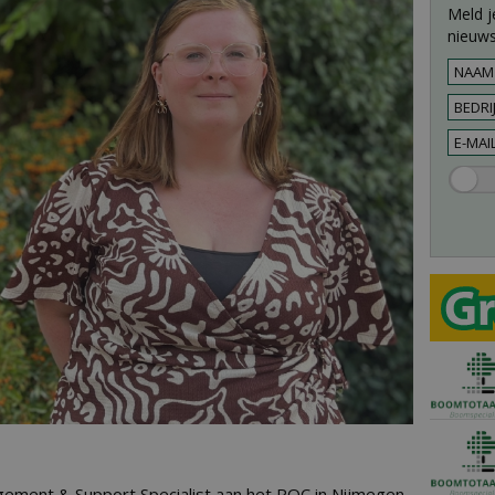
Meld j
nieuws
agement & Support Specialist aan het ROC in Nijmegen.