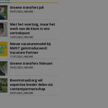
Groene transfers juli
09-07-2026 | NIEUWS
Niet het voertuig, maar het
werk van de klant is ons
vertrekpunt
16-07-2026 | NIEUWS
Nieuw vacaturemodel bij
NWST geïntroduceerd:
Vacature Partner
17-07-2026 | NIEUWS
Groene transfers februari
09-02-2026 | NIEUWS
Boomtotaalzorg wil
expertise breder delen via
contentpartnerschap
09-07-2026 | NIEUWS