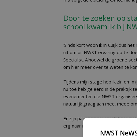
Door te zoeken op st
school kwam ik bij N
'Sinds kort woon ik in Cuijk dus het
uit om bij NWST ervaring op te do
Specialist. Alhoewel de groene sect
om hier meer over te weten te ko
Tijdens mijn stage heb ik zin om m
nu toe heb geleerd in de praktijk 
evenementen die NWST organiseert 
natuurlijk graag aan mee, mede omd
Er zijn pas een paar werkdagen ach
erg naar mijn zin heb.'
NWST NeWS