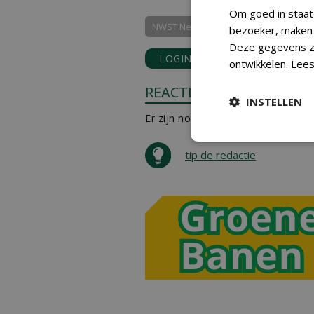
Om goed in staat
NWST NeWSTories
bezoeker, maken w
Deze gegevens zi
LOGIN
met je e-mailadres o
ontwikkelen.
Lees
REACTIES
INSTELLEN
Er zijn nog geen reacties.
tip de redactie