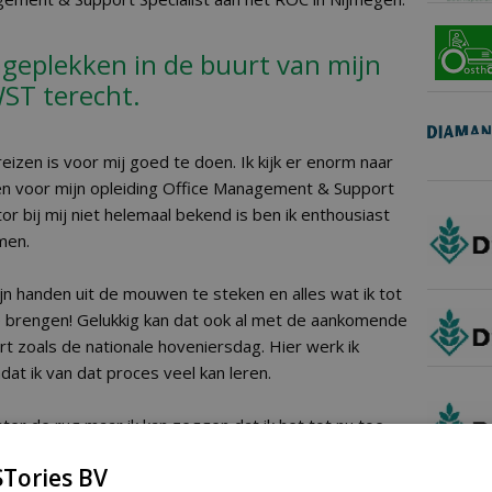
ageplekken in de buurt van mijn
WST terecht.
 reizen is voor mij goed te doen. Ik kijk er enorm naar
en voor mijn opleiding Office Management & Support
or bij mij niet helemaal bekend is ben ik enthousiast
men.
ijn handen uit de mouwen te steken en alles wat ik tot
te brengen! Gelukkig kan dat ook al met de aankomende
zoals de nationale hoveniersdag. Hier werk ik
at ik van dat proces veel kan leren.
ter de rug maar ik kan zeggen dat ik het tot nu toe
Tories BV