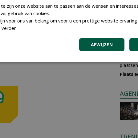
 te zijn onze website aan te passen aan de wensen en interesse
ij gebruik van cookies.
jn voor ons van belang om voor u een prettige website ervaring 
m te reageren.
 verder
AFWIJZEN
GREE
Iedereen
plaatsen
Plaats e
AGEN
TREN