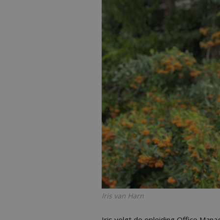
Iris van Harn
Iris volgt de opleiding Office Man