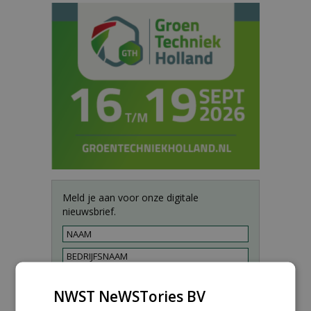
Meld je aan voor onze digitale
nieuwsbrief.
NWST NeWSTories BV