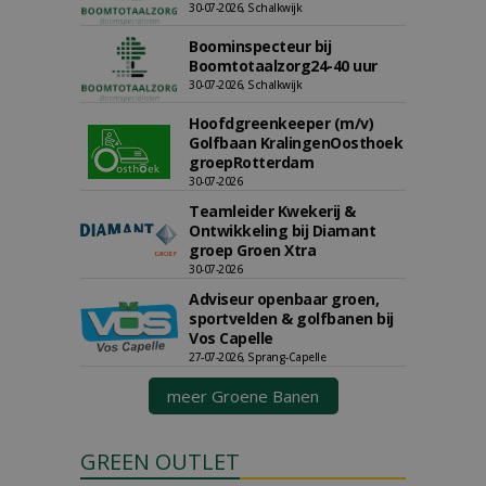
30-07-2026, Schalkwijk
Boominspecteur bij
Boomtotaalzorg24-40 uur
30-07-2026, Schalkwijk
Hoofdgreenkeeper (m/v)
Golfbaan KralingenOosthoek
groepRotterdam
30-07-2026
Teamleider Kwekerij &
Ontwikkeling bij Diamant
groep Groen Xtra
30-07-2026
Adviseur openbaar groen,
sportvelden & golfbanen bij
Vos Capelle
27-07-2026, Sprang-Capelle
meer Groene Banen
GREEN OUTLET