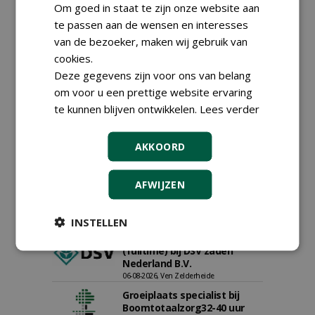
Om goed in staat te zijn onze website aan
te passen aan de wensen en interesses
van de bezoeker, maken wij gebruik van
cookies.
Deze gegevens zijn voor ons van belang
om voor u een prettige website ervaring
Proefveldmedewerker/
te kunnen blijven ontwikkelen.
Lees verder
Chauffeur
landbouwmachines bij DSV
zaden Nederland B.V.
AKKOORD
06-08-2026, Ven-Zelderheide
Kasmedewerker (fulltime) bij
AFWIJZEN
DSV zaden Nederland B.V.
06-08-2026, Ven-Zelderheide
INSTELLEN
Allround
magazijnmedewerker
(fulltime) bij DSV zaden
Nederland B.V.
06-08-2026, Ven Zelderheide
Groeiplaats specialist bij
Boomtotaalzorg32-40 uur