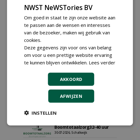
NWST NeWSTories BV
Om goed in staat te zijn onze website aan
te passen aan de wensen en interesses
van de bezoeker, maken wij gebruik van
Proefveldmedewerker/
cookies.
Chauffeur
Deze gegevens zijn voor ons van belang
landbouwmachines bij DSV
om voor u een prettige website ervaring
zaden Nederland B.V.
06-08-2026, Ven-Zelderheide
te kunnen blijven ontwikkelen.
Lees verder
Kasmedewerker (fulltime) bij
DSV zaden Nederland B.V.
AKKOORD
06-08-2026, Ven-Zelderheide
Allround
AFWIJZEN
magazijnmedewerker
(fulltime) bij DSV zaden
Nederland B.V.
INSTELLEN
06-08-2026, Ven Zelderheide
Groeiplaats specialist bij
Boomtotaalzorg32-40 uur
30-07-2026, Schalkwijk