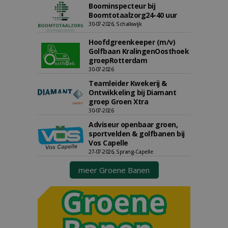
Boominspecteur bij
Boomtotaalzorg24-40 uur
30-07-2026, Schalkwijk
Hoofdgreenkeeper (m/v)
Golfbaan KralingenOosthoek
groepRotterdam
30-07-2026
Teamleider Kwekerij &
Ontwikkeling bij Diamant
groep Groen Xtra
30-07-2026
Adviseur openbaar groen,
sportvelden & golfbanen bij
Vos Capelle
27-07-2026, Sprang-Capelle
meer Groene Banen