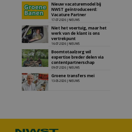
Nieuw vacaturemodel bij
NWST geïntroduceerd:
Vacature Partner
17-07-2026 | NIEUWS
Niet het voertuig, maar het
werk van de klant is ons
vertrekpunt
16-07-2026 | NIEUWS
Boomtotaalzorg wil
expertise breder delen via
contentpartnerschap
09-07-2026 | NIEUWS
Groene transfers mei
13-05-2026 | NIEUWS