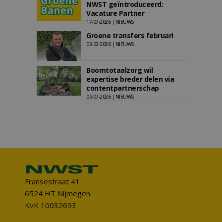
NWST geïntroduceerd:
Vacature Partner
17-07-2026 | NIEUWS
Groene transfers februari
09-02-2026 | NIEUWS
Boomtotaalzorg wil
expertise breder delen via
contentpartnerschap
09-07-2026 | NIEUWS
Fransestraat 41
6524 HT Nijmegen
KvK 10032693