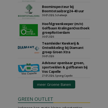
Boominspecteur bij
Boomtotaalzorg24-40 uur
30-07-2026, Schalkwijk
Hoofdgreenkeeper (m/v)
Golfbaan KralingenOosthoek
groepRotterdam
30-07-2026
Teamleider Kwekerij &
Ontwikkeling bij Diamant
groep Groen Xtra
30-07-2026
Adviseur openbaar groen,
sportvelden & golfbanen bij
Vos Capelle
27-07-2026, Sprang-Capelle
meer Groene Banen
GREEN OUTLET
Iedereen kan gratis kleine advertenties