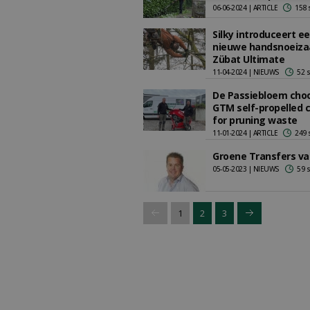
06-06-2024 | ARTICLE
158 
Silky introduceert e
nieuwe handsnoeiza
Zübat Ultimate
11-04-2024 | NIEUWS
52 
De Passiebloem cho
GTM self-propelled 
for pruning waste
11-01-2024 | ARTICLE
249 
Groene Transfers va
05-05-2023 | NIEUWS
59 
1
2
3