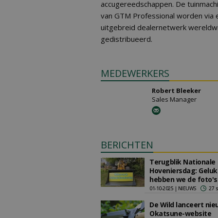
accugereedschappen. De tuinmach
van GTM Professional worden via 
uitgebreid dealernetwerk wereldw
gedistribueerd.
MEDEWERKERS
Robert Bleeker
Sales Manager
BERICHTEN
Terugblik Nationale
Hoveniersdag: Geluk
hebben we de foto's
01-10-2025 | NIEUWS
27 
De Wild lanceert ni
Okatsune-website