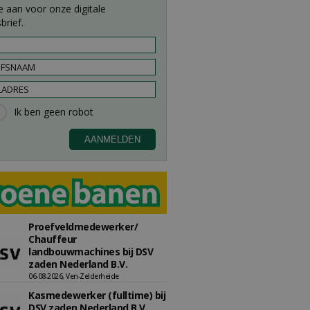
e aan voor onze digitale
brief.
Proefveldmedewerker/
Chauffeur
landbouwmachines bij DSV
zaden Nederland B.V.
06-08-2026, Ven-Zelderheide
Kasmedewerker (fulltime) bij
DSV zaden Nederland B.V.