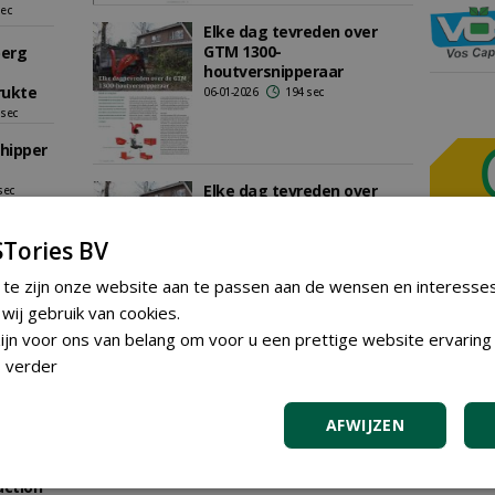
sec
Elke dag tevreden over
GTM 1300-
berg
houtversnipperaar
rukte
06-01-2026
194 sec
 sec
hipper
Elke dag tevreden over
sec
GTM 1300-
houtversnipperaar
Tories BV
ith
23-12-2025
194 sec
cked
 te zijn onze website aan te passen aan de wensen en interesse
GREE
ij gebruik van cookies.
c
jn voor ons van belang om voor u een prettige website ervaring 
Iedereen
Bezoek het
 verder
plaatsen
r met
Exoskelettenplein tijdens
Nationale Hoveniersdag:
Plaats e
wat is er al allemaal
AFWIJZEN
mogelijk voor
sec
hovenierswerkzaamheden?
AGEN
raps
27-08-2025
295 sec
action