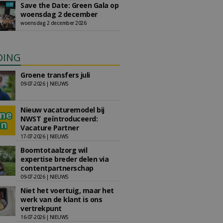
Save the Date: Green Gala op
woensdag 2 december
woensdag 2 december 2026
DING
Groene transfers juli
09-07-2026 | NIEUWS
Nieuw vacaturemodel bij
NWST geïntroduceerd:
Vacature Partner
17-07-2026 | NIEUWS
Boomtotaalzorg wil
expertise breder delen via
contentpartnerschap
09-07-2026 | NIEUWS
Niet het voertuig, maar het
werk van de klant is ons
vertrekpunt
16-07-2026 | NIEUWS