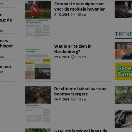
Compacte versnipperaar
sec
voor de mobiele hovenier
en
31-12-2024
163 sec
ag: de
sec
TREN
oses
chipper
Wat is er te zien in
Hardenberg?
sec
29-12-2024
755 sec
n mei
sec
De ultieme hakselaar voor
boomverzorgers
06-11-2024
149 sec
GTM Professional jaagt de