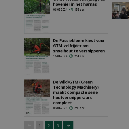
hovenier in het harnas
06-06-2024
158 sec
De Passiebloem kiest voor
GTM-zelfrijder om
snoeihout te versnipperen
11-01-2024
251 sec
De Wild/GTM (Green
Technology Machinery)
maakt compacte serie
houtversnipperaars
compleet
08-01-2023
296 sec
1
2
3