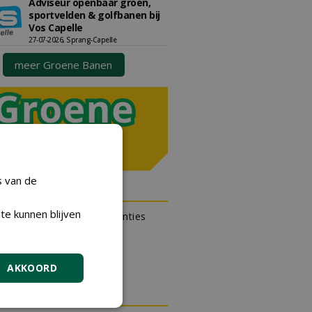
Adviseur openbaar groen,
sportvelden & golfbanen bij
Vos Capelle
27-07-2026, Sprang-Capelle
meer Groene Banen
s van de
N OUTLET
te kunnen blijven
 kan gratis kleine advertenties
 via zijn eigen account.
en gratis advertentie
AKKOORD
DA