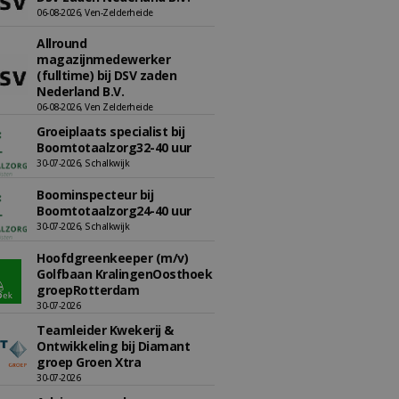
06-08-2026, Ven-Zelderheide
Allround
magazijnmedewerker
(fulltime) bij DSV zaden
Nederland B.V.
06-08-2026, Ven Zelderheide
Groeiplaats specialist bij
Boomtotaalzorg32-40 uur
30-07-2026, Schalkwijk
Boominspecteur bij
Boomtotaalzorg24-40 uur
30-07-2026, Schalkwijk
Hoofdgreenkeeper (m/v)
Golfbaan KralingenOosthoek
groepRotterdam
30-07-2026
Teamleider Kwekerij &
Ontwikkeling bij Diamant
groep Groen Xtra
30-07-2026