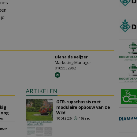
ines
een
ijd
Diana de Keijzer
Marketing Manager
0165532992
ARTIKELEN
GTR-rupschassis met
kig
modulaire opbouw van De
 nog
Wild
sec
10-04-2026
168 sec
euwe