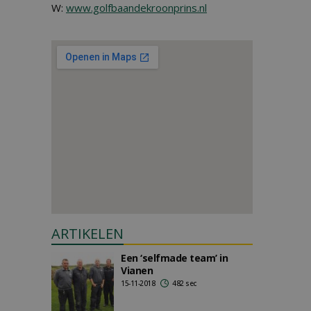
W:
www.golfbaandekroonprins.nl
ARTIKELEN
Een ‘selfmade team’ in
Vianen
15-11-2018
482 sec