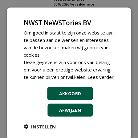
06-08-2026, Ven Zelderheide
Groeiplaats specialist bij
Boomtotaalzorg32-40 uur
NWST NeWSTories BV
30-07-2026, Schalkwijk
Om goed in staat te zijn onze website aan
Boominspecteur bij
te passen aan de wensen en interesses
Boomtotaalzorg24-40 uur
30-07-2026, Schalkwijk
van de bezoeker, maken wij gebruik van
cookies.
Hoofdgreenkeeper (m/v)
Deze gegevens zijn voor ons van belang
Golfbaan KralingenOosthoek
groepRotterdam
om voor u een prettige website ervaring
30-07-2026
te kunnen blijven ontwikkelen.
Lees verder
Teamleider Kwekerij &
Ontwikkeling bij Diamant
groep Groen Xtra
AKKOORD
30-07-2026
Adviseur openbaar groen,
AFWIJZEN
sportvelden & golfbanen bij
Vos Capelle
27-07-2026, Sprang-Capelle
INSTELLEN
meer Groene Banen