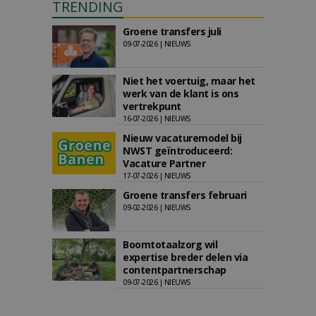
TRENDING
Groene transfers juli
09-07-2026 | NIEUWS
Niet het voertuig, maar het
werk van de klant is ons
vertrekpunt
16-07-2026 | NIEUWS
Nieuw vacaturemodel bij
NWST geïntroduceerd:
Vacature Partner
17-07-2026 | NIEUWS
Groene transfers februari
09-02-2026 | NIEUWS
Boomtotaalzorg wil
expertise breder delen via
contentpartnerschap
09-07-2026 | NIEUWS