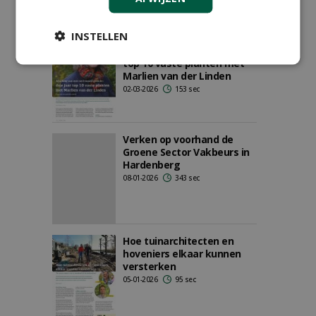
INSTELLEN
Afscheid van een
vertrouwd gezicht: drie jaar
top 10 vaste planten met
Marlien van der Linden
02-03-2026
153 sec
Verken op voorhand de
Groene Sector Vakbeurs in
Hardenberg
08-01-2026
343 sec
Hoe tuinarchitecten en
hoveniers elkaar kunnen
versterken
05-01-2026
95 sec