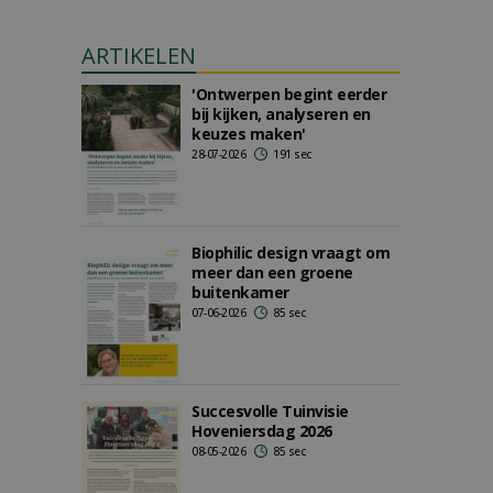
ARTIKELEN
'Ontwerpen begint eerder
bij kijken, analyseren en
keuzes maken'
28-07-2026
191 sec
Biophilic design vraagt om
meer dan een groene
buitenkamer
07-06-2026
85 sec
Succesvolle Tuinvisie
Hoveniersdag 2026
08-05-2026
85 sec