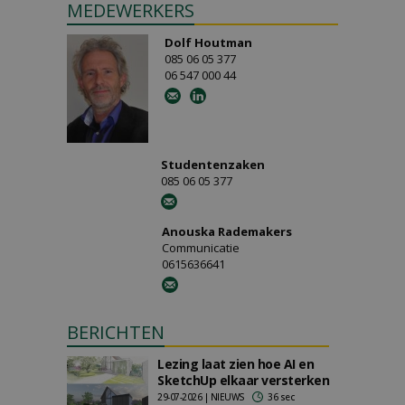
MEDEWERKERS
Dolf Houtman
085 06 05 377
06 547 000 44
Studentenzaken
085 06 05 377
Anouska Rademakers
Communicatie
0615636641
BERICHTEN
Lezing laat zien hoe AI en
SketchUp elkaar versterken
29-07-2026 | NIEUWS
36 sec