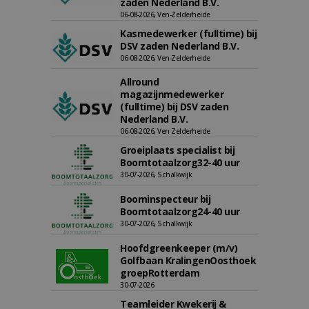
zaden Nederland B.V.
06-08-2026, Ven-Zelderheide
Kasmedewerker (fulltime) bij
DSV zaden Nederland B.V.
06-08-2026, Ven-Zelderheide
Allround
magazijnmedewerker
(fulltime) bij DSV zaden
Nederland B.V.
06-08-2026, Ven Zelderheide
Groeiplaats specialist bij
Boomtotaalzorg32-40 uur
30-07-2026, Schalkwijk
Boominspecteur bij
Boomtotaalzorg24-40 uur
30-07-2026, Schalkwijk
Hoofdgreenkeeper (m/v)
Golfbaan KralingenOosthoek
groepRotterdam
30-07-2026
Teamleider Kwekerij &