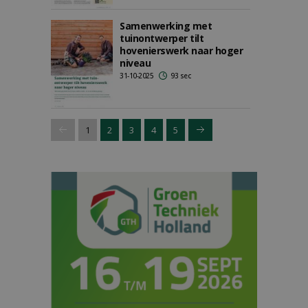
Samenwerking met
tuinontwerper tilt
hovenierswerk naar hoger
niveau
31-10-2025
93 sec
1
2
3
4
5