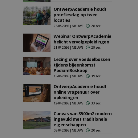
OntwerpAcademie houdt
proeflesdag op twee
locaties
26-07-2026 | NIEUWS
28 sec
Webinar OntwerpAcademie
belicht vervolgopleidingen
21-07-2026 | NIEUWS
29 sec
Lezing over voedselbossen
tijdens bijeenkomst
PodiumBoskoop
18-07-2026 | NIEUWS
39 sec
OntwerpAcademie houdt
online vragenuur over
opleidingen
12-07-2026 | NIEUWS
33 sec
Canvas van 3500m2 modern
ingevuld met traditionele
eigenschappen
08-07-2026 | NIEUWS
20 sec