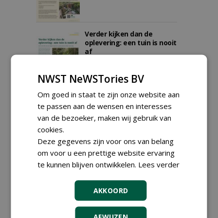
Verder kijken dan de
oplevering: een tuin is nooit
af
27-04-2026
82 sec
NWST NeWSTories BV
Om goed in staat te zijn onze website aan
Beplanting als visitekaartje
te passen aan de wensen en interesses
begint bij de plek
van de bezoeker, maken wij gebruik van
10-04-2026
87 sec
cookies.
Deze gegevens zijn voor ons van belang
om voor u een prettige website ervaring
te kunnen blijven ontwikkelen.
Lees verder
Vernieuwende vakvondsten
23-03-2026
119 sec
AKKOORD
AFWIJZEN