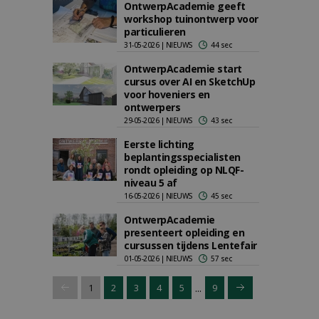
OntwerpAcademie geeft
workshop tuinontwerp voor
particulieren
31-05-2026 | NIEUWS
44 sec
OntwerpAcademie start
cursus over AI en SketchUp
voor hoveniers en
ontwerpers
29-05-2026 | NIEUWS
43 sec
Eerste lichting
beplantingsspecialisten
rondt opleiding op NLQF-
niveau 5 af
16-05-2026 | NIEUWS
45 sec
OntwerpAcademie
presenteert opleiding en
cursussen tijdens Lentefair
01-05-2026 | NIEUWS
57 sec
...
1
2
3
4
5
9